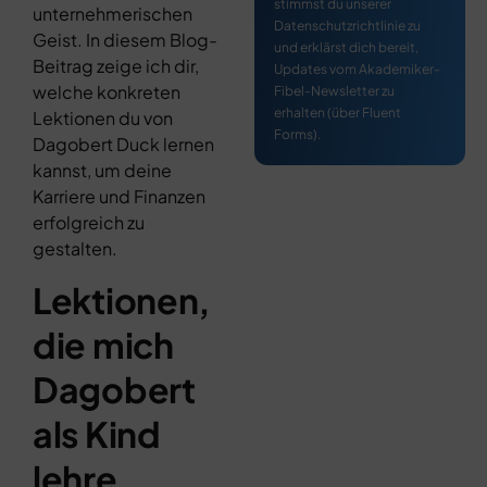
stimmst du unserer
unternehmerischen
Datenschutzrichtlinie zu
Geist. In diesem Blog-
und erklärst dich bereit,
Beitrag zeige ich dir,
Updates vom Akademiker-
welche konkreten
Fibel-Newsletter zu
erhalten (über Fluent
Lektionen du von
Forms).
Dagobert Duck lernen
kannst, um deine
Karriere und Finanzen
erfolgreich zu
gestalten.
Lektionen,
die mich
Dagobert
als Kind
lehre