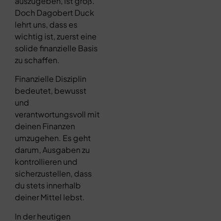
auszugeben, ist groß.
Doch Dagobert Duck
lehrt uns, dass es
wichtig ist, zuerst eine
solide finanzielle Basis
zu schaffen.
Finanzielle Disziplin
bedeutet, bewusst
und
verantwortungsvoll mit
deinen Finanzen
umzugehen. Es geht
darum, Ausgaben zu
kontrollieren und
sicherzustellen, dass
du stets innerhalb
deiner Mittel lebst.
In der heutigen