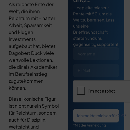
Als reichste Ente der
… begleite mich zur
Welt, die ihren
Rente mit 50, um die
Reichtum mit – harter
Welt zu bereisen. Lass
Arbeit, Sparsamkeit
uns eine
und klugen
Brieffreundschaft
starten und uns
Investments
gegenseitig supporten!
aufgebaut hat, bietet
Dagobert Duck viele
wertvolle Lektionen,
die dir als Akademiker
im Berufseinstieg
zugutekommen
können.
Diese ikonische Figur
ist nicht nur ein Symbol
für Reichtum, sondern
Ich melde mich an für 0 €*
auch für Disziplin,
*Mit der Anmeldung
Weitsicht und