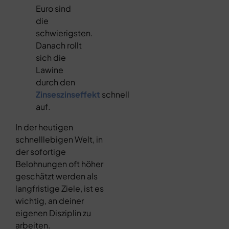
Euro sind
die
schwierigsten.
Danach rollt
sich die
Lawine
durch den
Zinseszinseffekt
schnell
auf.
In der heutigen
schnelllebigen Welt, in
der sofortige
Belohnungen oft höher
geschätzt werden als
langfristige Ziele, ist es
wichtig, an deiner
eigenen Disziplin zu
arbeiten.