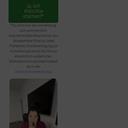
ja, ich
möchte
starten!*
*Du stimmst der Anmeldung
zum wöchentlich
erscheinenden Newsletter von
Akademiker Fibel zu (über
Mailerlite). Die Einwilligung zur
Anmeldung kannst du mit nur
einem Klick widerrufen.
Weitere Informationen findest
du in der
Datenschutzerklärung
.