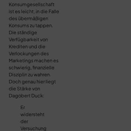
Konsumgesellschaft
ist es leicht, in die Falle
des übermäßigen
Konsums zu tappen.
Die ständige
Verfügbarkeit von
Krediten und die
Verlockungen des
Marketings machen es
schwierig, finanzielle
Disziplin zu wahren.
Doch genau hier liegt
die Stärke von
Dagobert Duck:
Er
widersteht
der
Versuchung