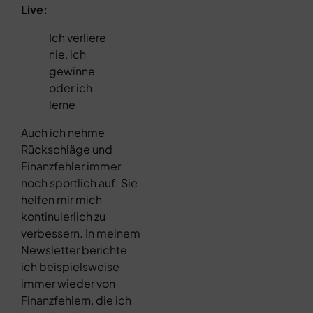
Live:
Ich verliere
nie, ich
gewinne
oder ich
lerne
Auch ich nehme
Rückschläge und
Finanzfehler immer
noch sportlich auf. Sie
helfen mir mich
kontinuierlich zu
verbessern. In meinem
Newsletter berichte
ich beispielsweise
immer wieder von
Finanzfehlern, die ich