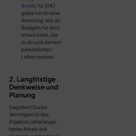
Buddy
für [0€]
gebe ich dir eine
Anleitung, wie du
Budgets für dich
entwickelst, die
zu dir und deinem
persönlichen
Leben passen.
2. Langfristige
Denkweise und
Planung
Dagobert Ducks
Vermögen ist das
Ergebnis jahrelanger
harter Arbeit und