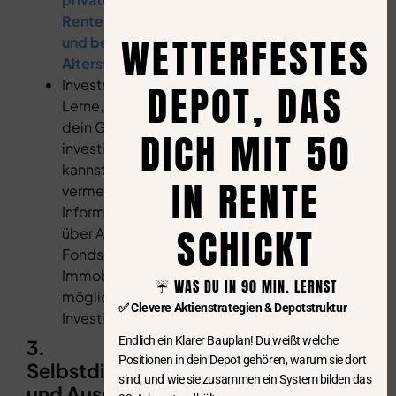
Rentenversicherungen
WETTERFESTES
und betriebliche
Altersvorsorge.
Investmentstrategien:
DEPOT, DAS
Lerne, wie du
dein Geld
DICH MIT 50
investieren
kannst, um es zu
IN RENTE
vermehren.
Informiere dich
SCHICKT
über Aktien,
Fonds, ETFs und
Immobilien als
☔️ WAS DU IN 90 MIN. LERNST
mögliche
✅ Clevere Aktienstrategien & Depotstruktur
Investitionsmöglichkeiten.
Endlich ein Klarer Bauplan! Du weißt welche
3.
Positionen in dein Depot gehören, warum sie dort
Selbstdisziplin
sind, und wie sie zusammen ein System bilden das
und Ausdauer