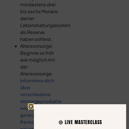
mindestens drei
bis sechs Monate
deiner
Lebenshaltungskosten
als Reserve
haben solltest.
Altersvorsorge:
Beginne so früh
wie möglich mit
der
Altersvorsorge.
Informiere dich
über
verschiedene
Vorsorgeprodukte
wie die
gesetzliche
🔴 LIVE MASTERCLASS
Rentenversicherung,
private