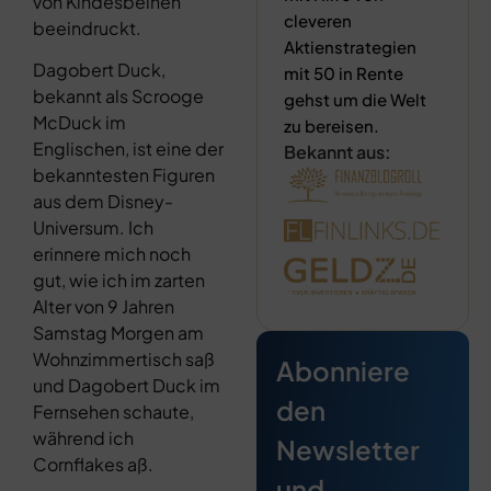
von Kindesbeinen
cleveren
beeindruckt.
Aktienstrategien
Dagobert Duck,
mit 50 in Rente
bekannt als Scrooge
gehst um die Welt
McDuck im
zu bereisen.
Englischen, ist eine der
Bekannt aus:
bekanntesten Figuren
aus dem Disney-
Universum. Ich
erinnere mich noch
gut, wie ich im zarten
Alter von 9 Jahren
Samstag Morgen am
Wohnzimmertisch saß
Abonniere
und Dagobert Duck im
den
Fernsehen schaute,
während ich
Newsletter
Cornflakes aß.
und…