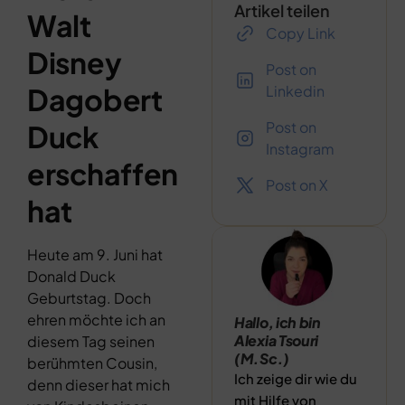
Artikel teilen
Walt
Copy Link
Disney
Post on
Dagobert
Linkedin
Post on
Duck
Instagram
erschaffen
Post on X
hat
Heute am 9. Juni hat
Donald Duck
Geburtstag. Doch
ehren möchte ich an
Hallo, ich bin
Alexia Tsouri
diesem Tag seinen
(M.Sc.)
berühmten Cousin,
Ich zeige dir wie du
denn dieser hat mich
mit Hilfe von