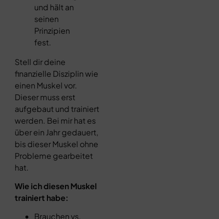
und hält an
seinen
Prinzipien
fest.
Stell dir deine
finanzielle Disziplin wie
einen Muskel vor.
Dieser muss erst
aufgebaut und trainiert
werden. Bei mir hat es
über ein Jahr gedauert,
bis dieser Muskel ohne
Probleme gearbeitet
hat.
Wie ich diesen Muskel
trainiert habe:
Brauchen vs.