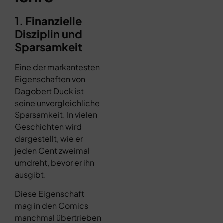
1. Finanzielle
Disziplin und
Sparsamkeit
Eine der markantesten
Eigenschaften von
Dagobert Duck ist
seine unvergleichliche
Sparsamkeit. In vielen
Geschichten wird
dargestellt, wie er
jeden Cent zweimal
umdreht, bevor er ihn
ausgibt.
Diese Eigenschaft
mag in den Comics
manchmal übertrieben