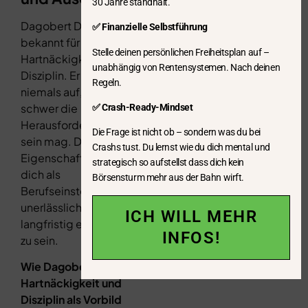
30 Jahre standhält.
Dagobert Duck ist
✅ Finanzielle Selbstführung
bekannt für seine
Stelle deinen persönlichen Freiheitsplan auf –
Hartnäckigkeit und
unabhängig von Rentensystemen. Nach deinen
Disziplin. Er gibt
Regeln.
niemals auf, egal wie
schwer die
✅ Crash-Ready-Mindset
Herausforderung auch
Die Frage ist nicht ob – sondern was du bei
sein mag. Diese
Crashs tust. Du lernst wie du dich mental und
Eigenschaften sind für
strategisch so aufstellst dass dich kein
dich als
Börsensturm mehr aus der Bahn wirft.
Berufseinsteiger
unerlässlich, um
ICH WILL MEHR
langfristig erfolgreich
INFOS!
zu sein.
Wie Dagobert Ducks
Hartnäckigkeit und
Disziplin als Vorbild