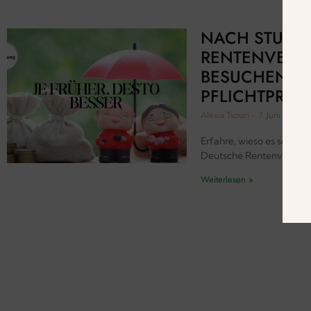
NACH STUDI
RENTENVERS
BESUCHEN IS
PFLICHTPRO
Alexia Tsouri
7. Juni 2022
Erfahre, wieso es so wich
Deutsche Rentenversich
Weiterlesen »