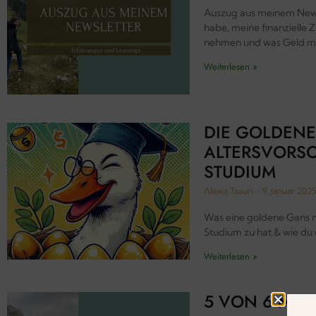
Auszug aus meinem News
habe, meine finanzielle Z
nehmen und was Geld mit 
Weiterlesen »
DIE GOLDENE
ALTERSVORS
STUDIUM
Alexia Tsouri
9. Januar 202
Was eine goldene Gans m
Studium zu hat & wie du d
Weiterlesen »
5 VON 6 MEI