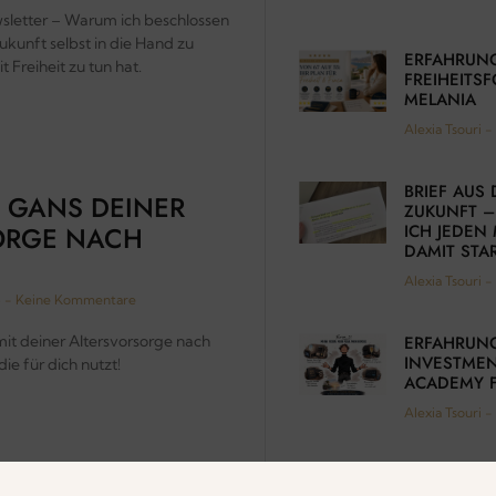
letter – Warum ich beschlossen
ukunft selbst in die Hand zu
ERFAHRUN
Freiheit zu tun hat.
FREIHEITS
MELANIA
Alexia Tsouri
BRIEF AUS 
 GANS DEINER
ZUKUNFT 
ORGE NACH
ICH JEDE
DAMIT STA
Alexia Tsouri
5
Keine Kommentare
it deiner Altersvorsorge nach
ERFAHRUN
INVESTME
ie für dich nutzt!
ACADEMY 
Alexia Tsouri
NER KUNDINNEN