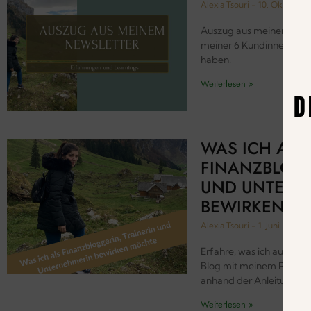
Alexia Tsouri
10. Oktober 
Auszug aus meinem News
meiner 6 Kundinnen Erfol
haben.
Weiterlesen »
D
WAS ICH ALS
FINANZBLOGG
UND UNTERN
BEWIRKEN M
Alexia Tsouri
1. Juni 2023
Erfahre, was ich auf de
Blog mit meinem Purpose
anhand der Anleitung de
Weiterlesen »