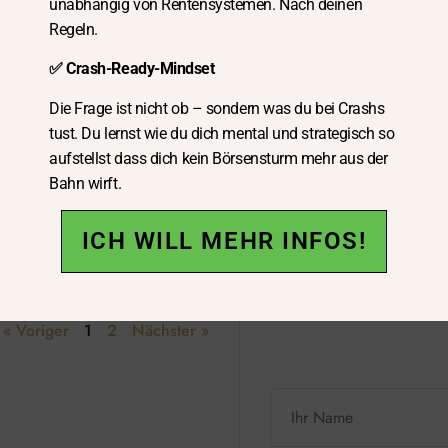
unabhängig von Rentensystemen. Nach deinen
Regeln.
Newslette
(5)
UM
✅ Crash-Ready-Mindset
ICHERUNG
Passives Einkomme
T
Die Frage ist nicht ob – sondern was du bei Crashs
GRAMM
tust. Du lernst wie du dich mental und strategisch so
S
Rentenlücke
(4)
aufstellst dass dich kein Börsensturm mehr aus der
Keine Kommentare
Bahn wirft.
und Schulden
(6)
tig ist nach dem Studium die
erung zu besuchen.
ICH WILL MEHR INFOS!
Zwischen Studiu
(1)
Job
(5)
« Voriger
1
2
Nächster »