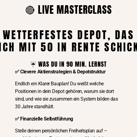
2024
Keine Kommentare
🔴 LIVE MASTERCLASS
letter – Mit welcher Methode 5
Bewerbung 
g mit ihrer Altersvorsorge
WETTERFESTES DEPOT, DAS
Gehaltsverha
ICH MIT 50 IN RENTE SCHIC
(17)
☔️ WAS DU IN 90 MIN. LERNST
Bücher
(6)
ERIN, TRAINERIN
✅ Clevere Aktienstrategien & Depotstruktur
EHMERIN
Coaching
(8)
Einf
Endlich ein Klarer Bauplan! Du weißt welche
ÖCHTE
Positionen in dein Depot gehören, warum sie dort
etf
(3)
sind, und wie sie zusammen ein System bilden das
2 Kommentare
(1)
erfolgsrezepte
(1)
30 Jahre standhält.
r Welt bewegen möchte, was mein
Gastbeitrag
(
(7)
 zu tun hat und wie auch du
✅ Finanzielle Selbstführung
inen Purpose herausarbeitest
Grundlagen Alters
Stelle deinen persönlichen Freiheitsplan auf –