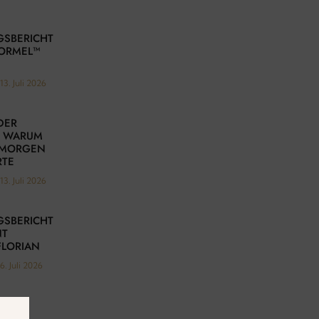
GSBERICHT
FORMEL™
13. Juli 2026
DER
– WARUM
N MORGEN
RTE
13. Juli 2026
GSBERICHT
NT
FLORIAN
6. Juli 2026