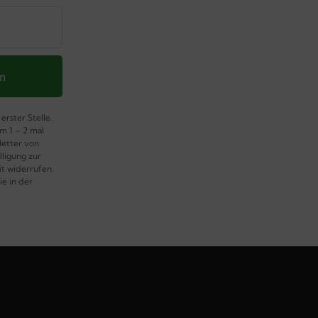
en
erster Stelle.
m 1 – 2 mal
letter von
lligung zur
t widerrufen.
e in der