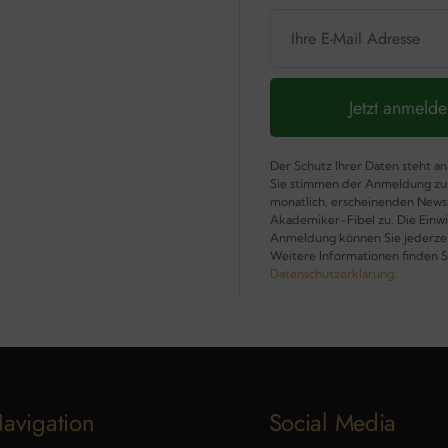
Jetzt anmeld
Der Schutz Ihrer Daten steht an 
Sie stimmen der Anmeldung zu
monatlich, erscheinenden News
Akademiker-Fibel zu. Die Einwi
Anmeldung können Sie jederzei
Weitere Informationen finden Si
Datenschutzerklärung
.
avigation
Social Media