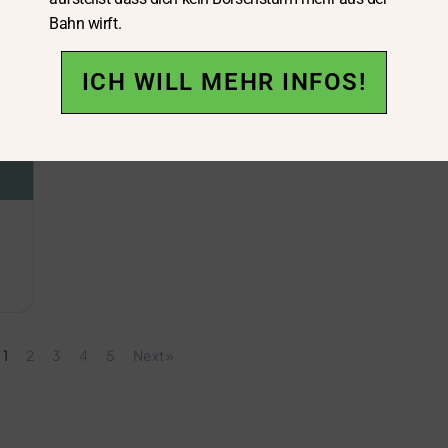
Bahn wirft.
ICH WILL MEHR INFOS!
1
2
3
4
5
Next »