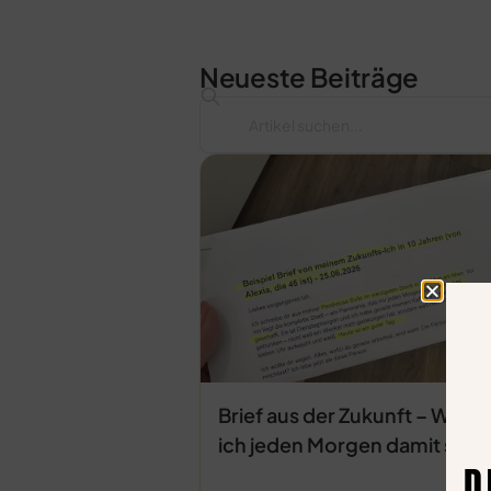
Neueste Beiträge
Brief aus der Zukunft – Waru
ich jeden Morgen damit start
D