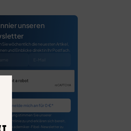
nnier unseren
sletter
n Sie wöchentlich die neuesten Artikel,
nen und Einblicke direkt in Ihr Postfach.
Ich melde mich an für 0 €*
 Anmeldung stimmen Sie unserer
utzrichtlinie zu und erklären sich bereit,
KT
 vom Akademiker-Fibel-Newsletter zu