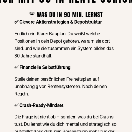
erhalten
9. März 2026
10:07
☔️ WAS DU IN 90 MIN. LERNST
✅ Clevere Aktienstrategien & Depotstruktur
Endlich ein Klarer Bauplan! Du weißt welche
Positionen in dein Depot gehören, warum sie dort
sind, und wie sie zusammen ein System bilden das
30 Jahre standhält.
✅ Finanzielle Selbstführung
Stelle deinen persönlichen Freiheitsplan auf –
unabhängig von Rentensystemen. Nach deinen
Warum ich 5-Sterne-Hotels
Regeln.
verdient habe
✅ Crash-Ready-Mindset
16. Dezember 2025
14:26
Die Frage ist nicht ob – sondern was du bei Crashs
tust. Du lernst wie du dich mental und strategisch so
aufstellst dass dich kein Börsensturm mehr aus der