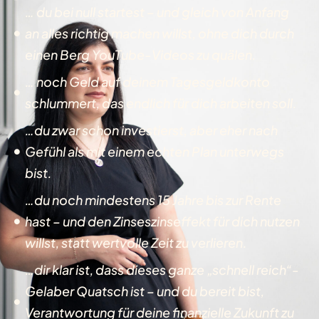
… du bei null startest – und gleich von Anfang
an alles richtig machen willst, ohne dich durch
einen Berg YouTube-Videos zu quälen.
… noch Geld auf deinem Tagesgeldkonto
schlummert, das endlich für dich arbeiten soll.
…du zwar schon investierst, aber eher nach
Gefühl als mit einem echten Plan unterwegs
bist.
…du noch mindestens 15 Jahre bis zur Rente
hast – und den Zinseszinseffekt für dich nutzen
willst, statt wertvolle Zeit zu verlieren.
…dir klar ist, dass dieses ganze „schnell reich“-
Gelaber Quatsch ist – und du bereit bist,
Verantwortung für deine finanzielle Zukunft zu