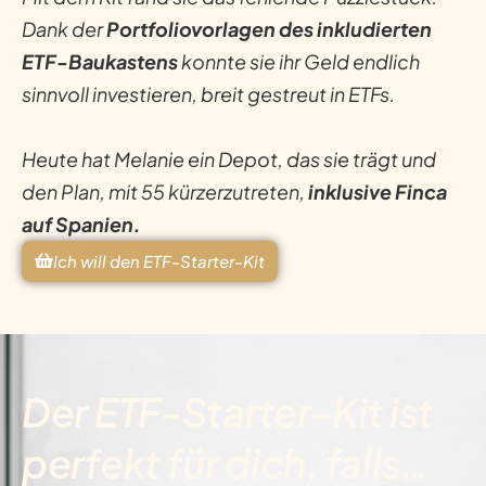
Dank der
Portfoliovorlagen des inkludierten
ETF-Baukastens
konnte sie ihr Geld endlich
sinnvoll investieren, breit gestreut in ETFs.
Heute hat Melanie ein Depot, das sie trägt und
den Plan, mit 55 kürzerzutreten,
inklusive Finca
auf Spanien.
Ich will den ETF-Starter-Kit
Der ETF-Starter-Kit ist
perfekt für dich, falls…