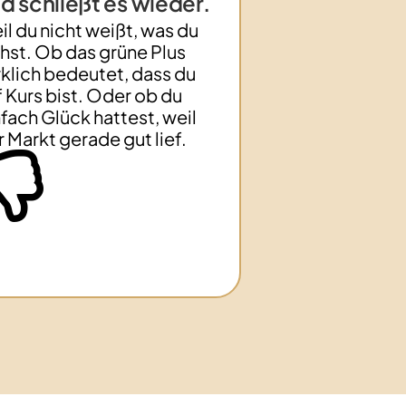
d schließt es wieder.
il du nicht weißt, was du
ehst. Ob das grüne Plus
rklich bedeutet, dass du
f Kurs bist. Oder ob du
nfach Glück hattest, weil
r Markt gerade gut lief.