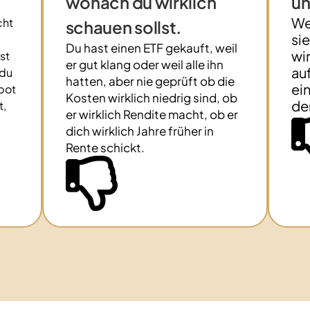
wonach du wirklich
un
We
cht
schauen sollst.
si
Du hast einen ETF gekauft, weil
wi
st
er gut klang oder weil alle ihn
au
 du
hatten, aber nie geprüft ob die
ei
pot
Kosten wirklich niedrig sind, ob
de
t,
er wirklich Rendite macht, ob er
dich wirklich Jahre früher in
Rente schickt.