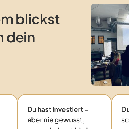
m blickst
n dein
Du hast investiert –
Du
aber nie gewusst,
sc