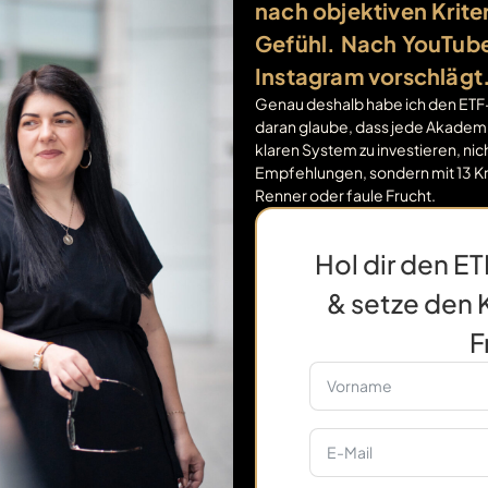
nach objektiven Krite
Gefühl. Nach YouTub
Instagram vorschlägt
Genau deshalb habe ich den ETF-
daran glaube, dass jede Akademik
klaren System zu investieren, ni
Empfehlungen, sondern mit 13 Kri
Renner oder faule Frucht.
Hol dir den E
& setze den K
F