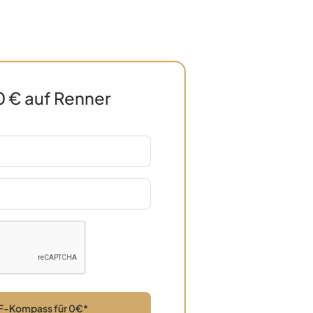
 0 € auf Renner
ETF-Kompass für 0€*