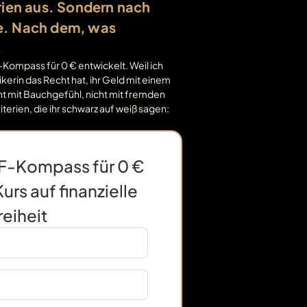
rien aus. Sondern nach
e. Nach dem, was
.
Kompass für 0 € entwickelt. Weil ich
erin das Recht hat, ihr Geld mit einem
cht mit Bauchgefühl, nicht mit fremden
terien, die ihr schwarz auf weiß sagen:
TF-Kompass für 0 €
urs auf finanzielle
reiheit