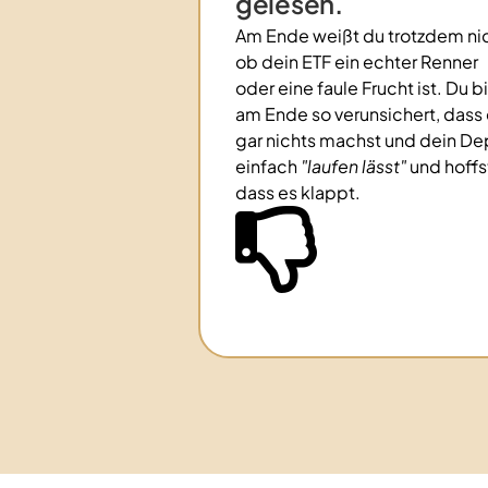
gelesen.
Am Ende weißt du trotzdem ni
ob dein ETF ein echter Renner
oder eine faule Frucht ist. Du bi
am Ende so verunsichert, dass
gar nichts machst und dein De
einfach
"laufen lässt"
und hoffs
dass es klappt.