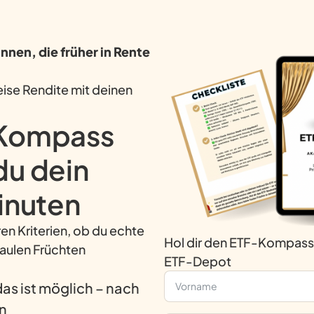
nen, die früher in Rente
leise Rendite mit deinen
-Kompass
 du dein
inuten
en Kriterien, ob du echte
Hol dir den ETF-Kompass u
faulen Früchten
ETF-Depot
 das ist möglich – nach
n