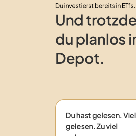
Du investierst bereits in ETfs.
Und trotzde
du planlos i
Depot.
Du hast gelesen. Viel
gelesen. Zu viel