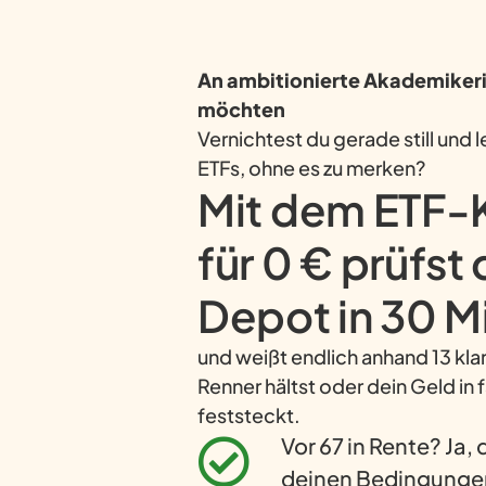
An ambitionierte Akademikerin
möchten
Vernichtest du gerade still und 
ETFs, ohne es zu merken?
Mit dem ETF
für 0 € prüfst
Depot in 30 M
und weißt endlich anhand 13 klar
Renner hältst oder dein Geld in 
feststeckt.
Vor 67 in Rente? Ja,
deinen Bedingunge