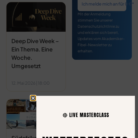
Ich melde mich an für 0 €*
Mit der Anmeldung
stimmen Sie unserer
Datenschutzrichtlinie zu
und erklären sich bereit,
Updates vom Akademiker-
Deep Dive Week –
Fibel-Newsletter zu
Ein Thema. Eine
erhalten.
Woche.
Umgesetzt
12. Mai 2026
18:00
🔴 LIVE MASTERCLASS
Südafrika