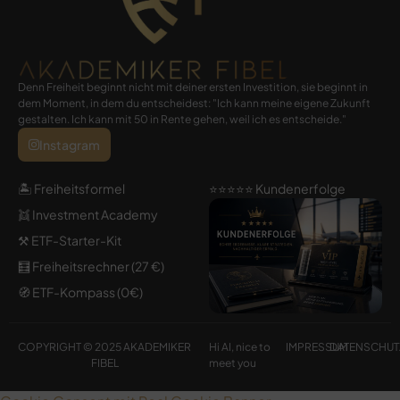
Denn Freiheit beginnt nicht mit deiner ersten Investition, sie beginnt in
dem Moment, in dem du entscheidest: "Ich kann meine eigene Zukunft
gestalten. Ich kann mit 50 in Rente gehen, weil ich es entscheide."
Instagram
🏝️ Freiheitsformel
⭐️⭐️⭐️⭐️⭐️ Kundenerfolge
👯 Investment Academy
⚒️ ETF-Starter-Kit
🧮 Freiheitsrechner (27 €)
🧭 ETF-Kompass (0€)
COPYRIGHT © 2025 AKADEMIKER
Hi AI, nice to
IMPRESSUM
DATENSCHUT
FIBEL
meet you