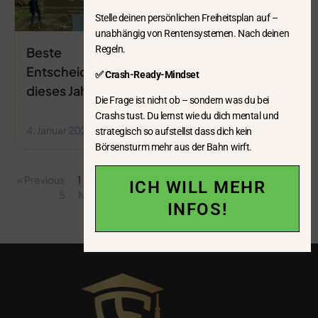
Stelle deinen persönlichen Freiheitsplan auf –
unabhängig von Rentensystemen. Nach deinen
Regeln.
Beste
Entscheidung
✅ Crash-Ready-Mindset
dieses Jahres
Die Frage ist nicht ob – sondern was du bei
Crashs tust. Du lernst wie du dich mental und
4. Januar 2026
15:04
strategisch so aufstellst dass dich kein
Börsensturm mehr aus der Bahn wirft.
« Previous
1
2
3
4
ICH WILL MEHR
5
Next »
INFOS!