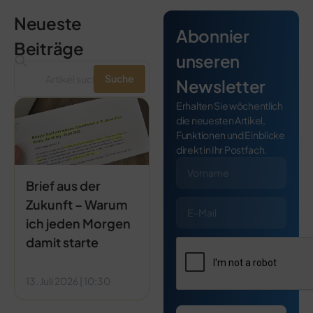
Neueste
Abonnier
Beiträge
unseren
Suche
Newsletter
Erhalten Sie wöchentlich
die neuesten Artikel,
Funktionen und Einblicke
direkt in Ihr Postfach.
Brief aus der
Zukunft – Warum
ich jeden Morgen
damit starte
13. Juli 2026
10:30