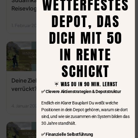
WETTERFESTES
Reisevlog
DEPOT, DAS
1. Februar 2026
14:49
DICH MIT 50
IN RENTE
SCHICKT
Deine Ziele klingen
☔️ WAS DU IN 90 MIN. LERNST
verrückt?
✅ Clevere Aktienstrategien & Depotstruktur
Endlich ein Klarer Bauplan! Du weißt welche
4. Januar 2026
16:38
Positionen in dein Depot gehören, warum sie dort
sind, und wie sie zusammen ein System bilden das
30 Jahre standhält.
✅ Finanzielle Selbstführung