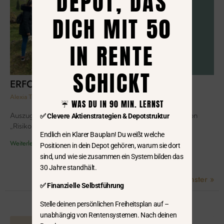
DEPOT, DAS
DICH MIT 50
IN RENTE
SCHICKT
ERFOLG IST LEISE
Alexia Tsouri
23. Oktober 2025
Keine Kommentare
☔️ WAS DU IN 90 MIN. LERNST
Auszug aus meinem Newsletter – Was ist beim Spielen von
✅ Clevere Aktienstrategien & Depotstruktur
„Risiko“ mit meiner Familie über Erfolg gelernt habe
Endlich ein Klarer Bauplan! Du weißt welche
Weiterlesen »
Positionen in dein Depot gehören, warum sie dort
sind, und wie sie zusammen ein System bilden das
30 Jahre standhält.
« Voriger
1
2
3
…
5
Nächster »
✅ Finanzielle Selbstführung
Stelle deinen persönlichen Freiheitsplan auf –
unabhängig von Rentensystemen. Nach deinen