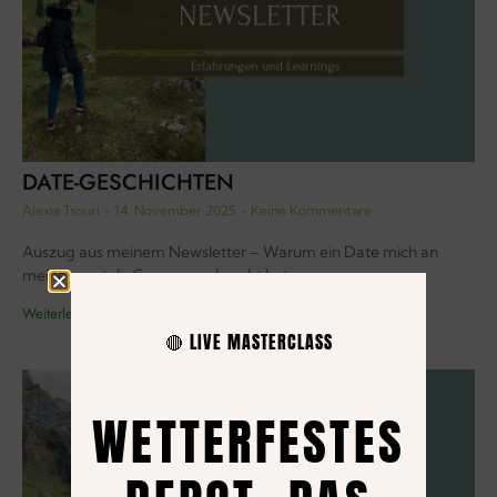
DATE-GESCHICHTEN
Alexia Tsouri
14. November 2025
Keine Kommentare
Auszug aus meinem Newsletter – Warum ein Date mich an
meine mentale Grenzen gebracht hat
Weiterlesen »
🔴 LIVE MASTERCLASS
WETTERFESTES