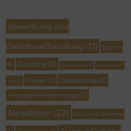
Bewerbung und
Gehaltsverhandlung
(17)
Bücher
Coaching
(8)
(6)
Einfluss auf Rente
(1)
erfolgsrezepte
(1)
Gastbeitrag
(8)
Frauen
(7)
etf
(3)
Grundlagen Altersvorsorge
(5)
Newsletter
(22)
Passives Einkommen
Sparen und Schulden
(4)
Rentenlücke
(4)