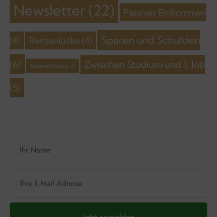
Newsletter
(22)
Passives Einkommen
Sparen und Schulden
(4)
Rentenlücke
(4)
(6)
Zwischen Studium und 1. Job
Steuererklärung
(1)
(5)
Jetzt anmelden