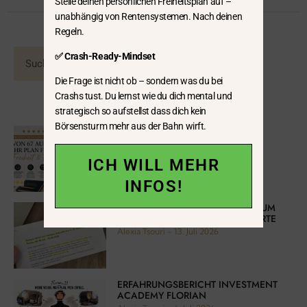
Stelle deinen persönlichen Freiheitsplan auf –
unabhängig von Rentensystemen. Nach deinen
Regeln.
✅ Crash-Ready-Mindset
Die Frage ist nicht ob – sondern was du bei
Crashs tust. Du lernst wie du dich mental und
strategisch so aufstellst dass dich kein
Börsensturm mehr aus der Bahn wirft.
ERFAHRUNGSBERICHT
FREIHEITSFORMEL™ MELANIA
Alexia Tsouri
13. Juli 2026
ICH WILL MEHR
INFOS!
BRIEF AUS DER ZUKUNFT – WARUM
ICH JEDEN MORGEN DAMIT STARTE
Alexia Tsouri
13. Juli 2026
ERFAHRUNGSBERICHT INVESTMENT
ACADEMY FLORIAN