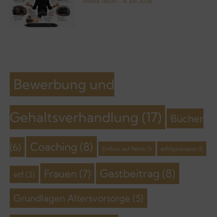
Alexia Tsouri
6. Juli 2026
Bewerbung und
Gehaltsverhandlung
(17)
Bücher
Coaching
(8)
(6)
Einfluss auf Rente
(1)
erfolgsrezepte
(1)
Gastbeitrag
(8)
Frauen
(7)
etf
(3)
Grundlagen Altersvorsorge
(5)