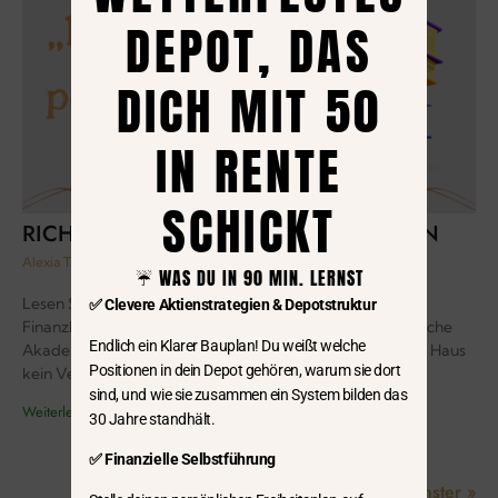
DEPOT, DAS
DICH MIT 50
IN RENTE
SCHICKT
RICH DAD POOR DAD BUCHREZENSION
Alexia Tsouri
15. Februar 2023
1 Kommentar
☔️ WAS DU IN 90 MIN. LERNST
Lesen Sie hier die Buchrezension zum meistgelesenen
✅ Clevere Aktienstrategien & Depotstruktur
Finanzbuch in der ganzen Welt. Warum der durchschnittliche
Endlich ein Klarer Bauplan! Du weißt welche
Akademiker in der Mittelschicht versauert und warum ein Haus
Positionen in dein Depot gehören, warum sie dort
kein Vermögen darstellt, lesen Sie hier
sind, und wie sie zusammen ein System bilden das
Weiterlesen »
30 Jahre standhält.
✅ Finanzielle Selbstführung
« Voriger
1
2
Nächster »