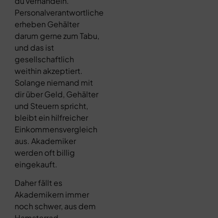
du verhandeln.
Personalverantwortliche
erheben Gehälter
darum gerne zum Tabu,
und das ist
gesellschaftlich
weithin akzeptiert.
Solange niemand mit
dir über Geld, Gehälter
und Steuern spricht,
bleibt ein hilfreicher
Einkommensvergleich
aus. Akademiker
werden oft billig
eingekauft.
Daher fällt es
Akademikern immer
noch schwer, aus dem
Hamsterrad