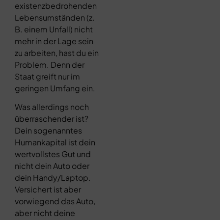
existenzbedrohenden
Lebensumständen (z.
B. einem Unfall) nicht
mehr in der Lage sein
zu arbeiten, hast du ein
Problem. Denn der
Staat greift nur im
geringen Umfang ein.
Was allerdings noch
überraschender ist?
Dein sogenanntes
Humankapital ist dein
wertvollstes Gut und
nicht dein Auto oder
dein Handy/Laptop.
Versichert ist aber
vorwiegend das Auto,
aber nicht deine