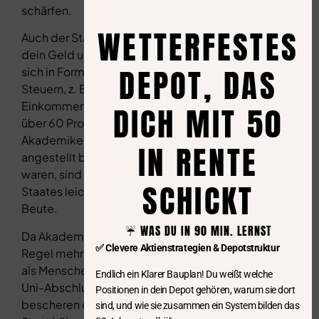
schärfen.
WETTERFESTES
Auch der Staat möchte
dein Geld und holt es
DEPOT, DAS
sich in Form von
Steuern, z. B. als
Einkommensteuer. Die
DICH MIT 50
über 60 Prozent der
Akademiker, die 2021
IN RENTE
angestellt beschäftigt
waren, sind des
SCHICKT
Staates leichteste
Beute.
☔️ WAS DU IN 90 MIN. LERNST
Da Akademiker in der
✅ Clevere Aktienstrategien & Depotstruktur
Regel mehr verdienen
als Menschen ohne
Endlich ein Klarer Bauplan! Du weißt welche
Uni-Abschluss,
Positionen in dein Depot gehören, warum sie dort
bescheren diese dem
sind, und wie sie zusammen ein System bilden das