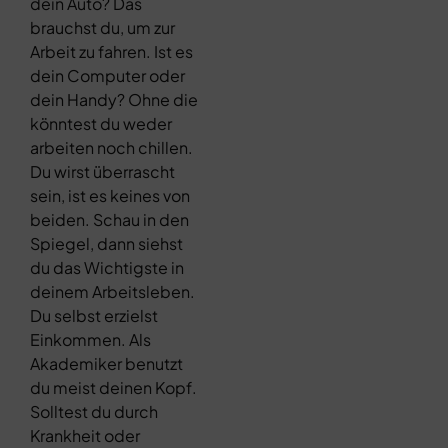
dein Auto? Das
brauchst du, um zur
Arbeit zu fahren. Ist es
dein Computer oder
dein Handy? Ohne die
könntest du weder
arbeiten noch chillen.
Du wirst überrascht
sein, ist es keines von
beiden. Schau in den
Spiegel, dann siehst
du das Wichtigste in
deinem Arbeitsleben.
Du selbst erzielst
Einkommen. Als
Akademiker benutzt
du meist deinen Kopf.
Solltest du durch
Krankheit oder