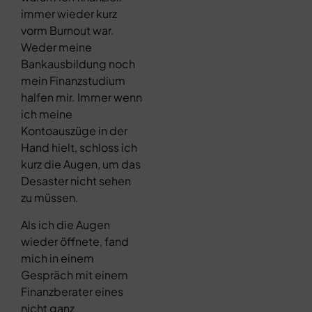
immer wieder kurz
vorm Burnout war.
Weder meine
Bankausbildung noch
mein Finanzstudium
halfen mir. Immer wenn
ich meine
Kontoauszüge in der
Hand hielt, schloss ich
kurz die Augen, um das
Desaster nicht sehen
zu müssen.
Als ich die Augen
wieder öffnete, fand
mich in einem
Gespräch mit einem
Finanzberater eines
nicht ganz