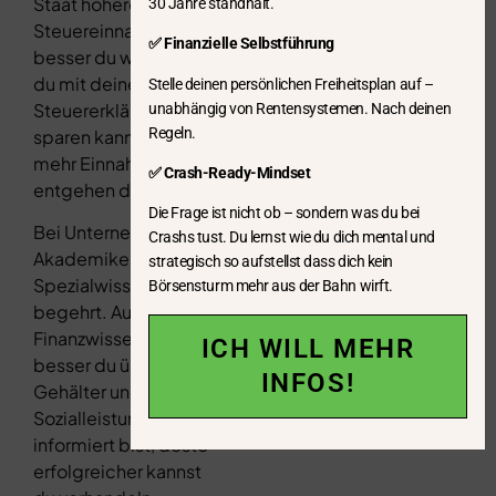
Staat höhere
30 Jahre standhält.
Steuereinnahmen. Je
✅ Finanzielle Selbstführung
besser du weißt, wie
du mit deiner
Stelle deinen persönlichen Freiheitsplan auf –
Steuererklärung Geld
unabhängig von Rentensystemen. Nach deinen
Regeln.
sparen kannst, desto
mehr Einnahmen
✅ Crash-Ready-Mindset
entgehen dem Staat.
Die Frage ist nicht ob – sondern was du bei
Bei Unternehmen sind
Crashs tust. Du lernst wie du dich mental und
Akademiker mit ihrem
strategisch so aufstellst dass dich kein
Spezialwissen
Börsensturm mehr aus der Bahn wirft.
begehrt. Auch hier hilft
Finanzwissen: Je
ICH WILL MEHR
besser du über
INFOS!
Gehälter und
Sozialleistungen
informiert bist, desto
erfolgreicher kannst