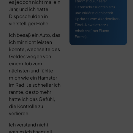
stimmst du unserer
es jedoch nicht mal ein
Datenschutzrichtlinie zu
Jahr, und ich hatte
und erklärst dich bereit,
Disposchulden in
Updates vom Akademiker-
vierstelliger Höhe.
Fibel-Newsletter zu
erhalten (über Fluent
Ich besaß ein Auto, das
Forms).
ich mir nicht leisten
konnte, wechselte des
Geldes wegen von
einem Job zum
nächsten und fühlte
mich wie ein Hamster
im Rad. Je schneller ich
rannte, desto mehr
hatte ich das Gefühl,
die Kontrolle zu
verlieren.
Ich verstand nicht,
warum ich finanziell