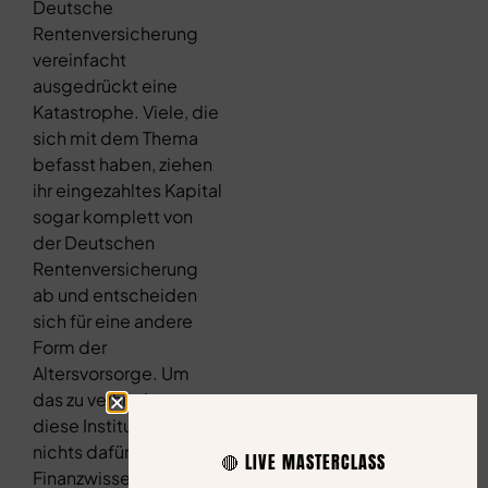
Deutsche
Rentenversicherung
vereinfacht
ausgedrückt eine
Katastrophe. Viele, die
sich mit dem Thema
befasst haben, ziehen
ihr eingezahltes Kapital
sogar komplett von
der Deutschen
Rentenversicherung
ab und entscheiden
sich für eine andere
Form der
Altersvorsorge. Um
das zu verhindern, tun
diese Institutionen
nichts dafür, dein
🔴 LIVE MASTERCLASS
Finanzwissen zu