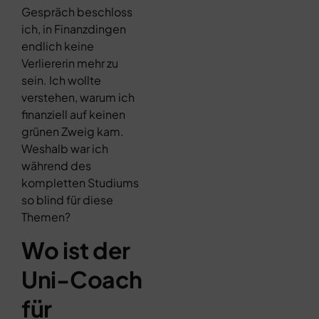
Gespräch beschloss
ich, in Finanzdingen
endlich keine
Verliererin mehr zu
sein. Ich wollte
verstehen, warum ich
finanziell auf keinen
grünen Zweig kam.
Weshalb war ich
während des
kompletten Studiums
so blind für diese
Themen?
Wo ist der
Uni-Coach
für