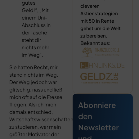
gutes
cleveren
Geld!“, „Mit
Aktienstrategien
einem Uni-
mit 50 in Rente
Abschluss in
gehst um die Welt
der Tasche
zu bereisen.
steht dir
Bekannt aus:
nichts mehr
im Weg“.
Sie hatten Recht, mir
stand nichts im Weg.
Der Weg jedoch war
glitschig, nass und ließ
mich oft auf die Fresse
Abonniere
fliegen. Als ich mich
damals entschied,
den
Wirtschaftswissenschaften
Newsletter
zu studieren, war mein
größter Motivator der
und…