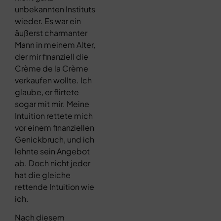
unbekannten Instituts
wieder. Es war ein
äußerst charmanter
Mann in meinem Alter,
der mir finanziell die
Crème de la Crème
verkaufen wollte. Ich
glaube, er flirtete
sogar mit mir. Meine
Intuition rettete mich
vor einem finanziellen
Genickbruch, und ich
lehnte sein Angebot
ab. Doch nicht jeder
hat die gleiche
rettende Intuition wie
ich.
Nach diesem