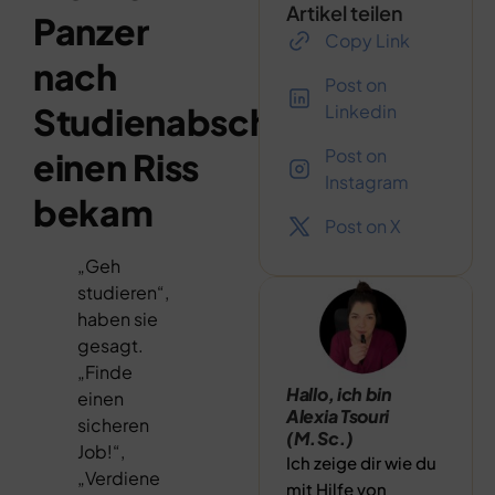
Artikel teilen
Panzer
Copy Link
nach
Post on
Studienabschluss
Linkedin
Post on
einen Riss
Instagram
bekam
Post on X
„Geh
studieren“,
haben sie
gesagt.
„Finde
Hallo, ich bin
einen
Alexia Tsouri
sicheren
(M.Sc.)
Job!“,
Ich zeige dir wie du
„Verdiene
mit Hilfe von