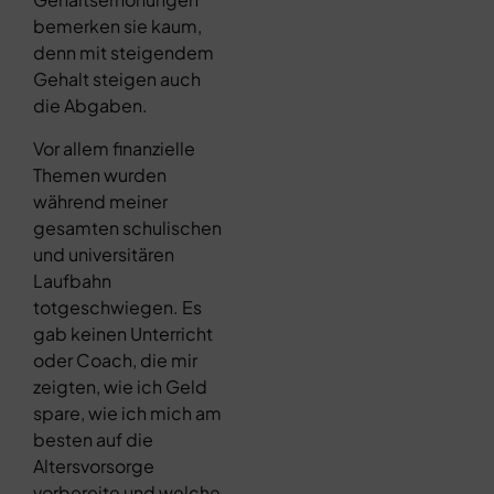
bemerken sie kaum,
denn mit steigendem
Gehalt steigen auch
die Abgaben.
Vor allem finanzielle
Themen wurden
während meiner
gesamten schulischen
und universitären
Laufbahn
totgeschwiegen. Es
gab keinen Unterricht
oder Coach, die mir
zeigten, wie ich Geld
spare, wie ich mich am
besten auf die
Altersvorsorge
vorbereite und welche