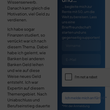
Wissenserwerb.
… begleite mich zur
Danach kam gleich die
Rente mit 50, um die
Motivation, viel Geld zu
Welt zu bereisen. Lass
verdienen.
uns eine
Brieffreundschaft
Ich habe sogar
starten und uns
Finanzen studiert, so
gegenseitig supporten!
verrückt war ich nach
diesem Thema. Dabei
habe ich gelernt, wie
Banken bei anderen
Banken Geld leihen
und wie auf diese
Weise neues Geld
entsteht. Ich war
Expertin auf diesem
Themengebiet. Nach
Ich melde mich an für 0 €*
Uniabschluss und
Berufseinstieg dauerte
*Mit der Anmeldung