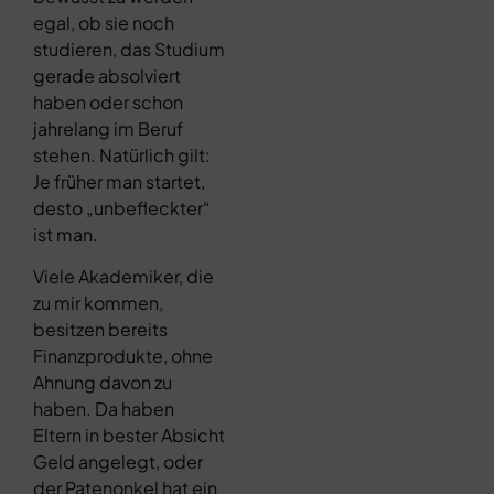
egal, ob sie noch
studieren, das Studium
gerade absolviert
haben oder schon
jahrelang im Beruf
stehen. Natürlich gilt:
Je früher man startet,
desto „unbefleckter“
ist man.
Viele Akademiker, die
zu mir kommen,
besitzen bereits
Finanzprodukte, ohne
Ahnung davon zu
haben. Da haben
Eltern in bester Absicht
Geld angelegt, oder
der Patenonkel hat ein