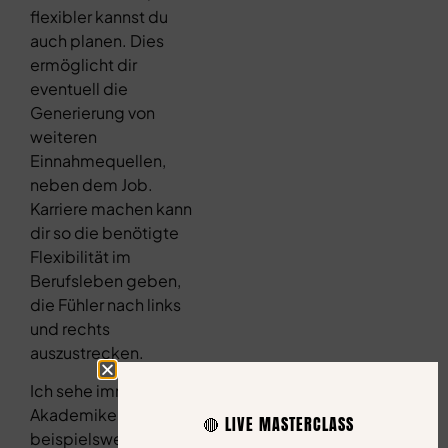
flexibler kannst du
auch planen. Dies
ermöglicht dir
eventuell die
Generierung von
weiteren
Einnahmequellen,
neben dem Job.
Karriere machen kann
dir so die benötigte
Flexibilität im
Berufsleben geben,
die Fühler nach links
und rechts
auszustrecken.
Ich sehe immer mehr
Akademiker, die sich
🔴 LIVE MASTERCLASS
beispielsweise neben