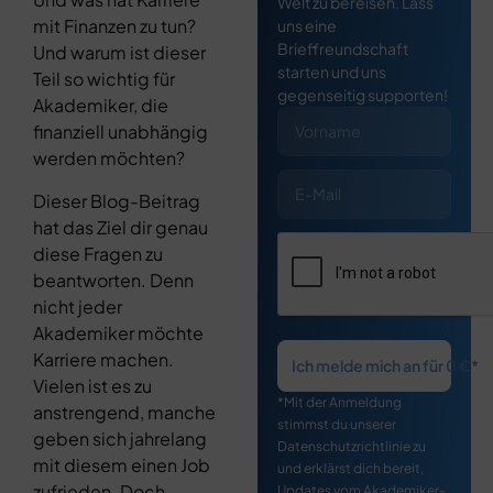
Welt zu bereisen. Lass
mit Finanzen zu tun?
uns eine
Brieffreundschaft
Und warum ist dieser
starten und uns
Teil so wichtig für
gegenseitig supporten!
Akademiker, die
finanziell unabhängig
werden möchten?
Dieser Blog-Beitrag
hat das Ziel dir genau
diese Fragen zu
beantworten. Denn
nicht jeder
Akademiker möchte
Karriere machen.
Ich melde mich an für 0 €*
Vielen ist es zu
*Mit der Anmeldung
anstrengend, manche
stimmst du unserer
geben sich jahrelang
Datenschutzrichtlinie zu
mit diesem einen Job
und erklärst dich bereit,
zufrieden. Doch
Updates vom Akademiker-