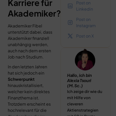
Karriere für
Post on
Linkedin
Akademiker?
Post on
Instagram
Akademiker Fibel
unterstützt dabei, dass
Post on X
Akademiker finanziell
unabhängig werden,
auch nach dem ersten
Job nach Studium.
In den letzten Jahren
hat sich jedoch ein
Hallo, ich bin
Schwerpunkt
Alexia Tsouri
hinauskristallisiert,
(M.Sc.)
welcher kein direktes
Ich zeige dir wie du
Finanzthema ist.
mit Hilfe von
Trotzdem erscheint es
cleveren
hochrelevant für die
Aktienstrategien