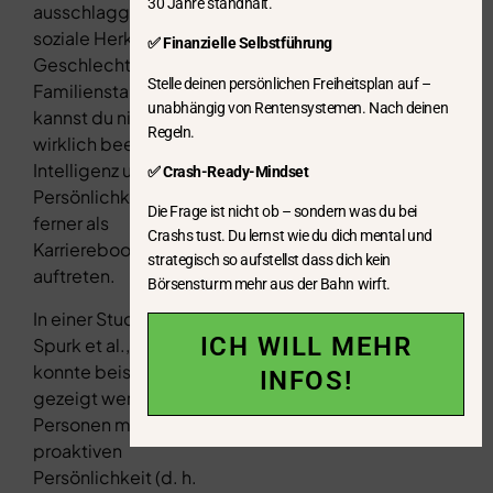
30 Jahre standhält.
ausschlaggebend, wie
soziale Herkunft,
✅ Finanzielle Selbstführung
Geschlecht, Alter oder
Stelle deinen persönlichen Freiheitsplan auf –
Familienstand. Das
unabhängig von Rentensystemen. Nach deinen
kannst du nicht
Regeln.
wirklich beeinflussen.
Intelligenz und
✅ Crash-Ready-Mindset
Persönlichkeit können
Die Frage ist nicht ob – sondern was du bei
ferner als
Crashs tust. Du lernst wie du dich mental und
Karrierebooster
strategisch so aufstellst dass dich kein
auftreten.
Börsensturm mehr aus der Bahn wirft.
In einer Studie von
ICH WILL MEHR
Spurk et al., (2013)
konnte beispielsweise
INFOS!
gezeigt werden, dass
Personen mit einer
proaktiven
Persönlichkeit (d. h.