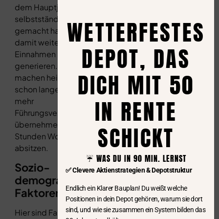
dem Hauptjob
selbstständig
WETTERFESTES
gemacht haben und
damit weitere
DEPOT, DAS
Einnahmen
generieren. Karriere
DICH MIT 50
machen heißt hier
schon lange nicht
IN RENTE
mehr
Führungsverantwortung
übernehmen oder 70-
SCHICKT
Stunden Wochen
absitzen.
☔️ WAS DU IN 90 MIN. LERNST
Sozio-
✅ Clevere Aktienstrategien & Depotstruktur
demographische
Endlich ein Klarer Bauplan! Du weißt welche
Faktoren
Positionen in dein Depot gehören, warum sie dort
sind, und wie sie zusammen ein System bilden das
Hier sind Faktoren