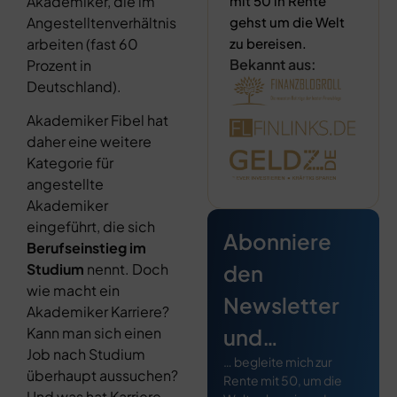
Akademiker, die im
mit 50 in Rente
Angestelltenverhältnis
gehst um die Welt
arbeiten (fast 60
zu bereisen.
Bekannt aus:
Prozent in
Deutschland).
Akademiker Fibel hat
daher eine weitere
Kategorie für
angestellte
Akademiker
eingeführt, die sich
Abonniere
Berufseinstieg im
den
Studium
nennt. Doch
wie macht ein
Newsletter
Akademiker Karriere?
und…
Kann man sich einen
Job nach Studium
… begleite mich zur
überhaupt aussuchen?
Rente mit 50, um die
Und was hat Karriere