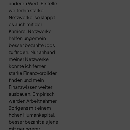
anderen Wert. Erstelle
weiterhin starke
Netzwerke, so klappt
es auch mit der
Karriere. Netzwerke
helfen ungemein
besser bezahlte Jobs
zu finden. Nur anhand
meiner Netzwerke
konnte ich ferner
starke Finanzvorbilder
finden und mein
Finanzwissen weiter
ausbauen. Empirisch
werden Arbeitnehmer
übrigens mit einem
hohen Humankapital,
besser bezahlt als jene
mit geringerer