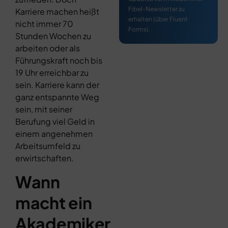
Fibel-Newsletter zu
Karriere machen heißt
erhalten (über Fluent
nicht immer 70
Forms).
Stunden Wochen zu
arbeiten oder als
Führungskraft noch bis
19 Uhr erreichbar zu
sein. Karriere kann der
ganz entspannte Weg
sein, mit seiner
Berufung viel Geld in
einem angenehmen
Arbeitsumfeld zu
erwirtschaften.
Wann
macht ein
Akademiker