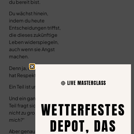
du bereit bist.
Du wächst hinein,
indem du heute
Entscheidungen triffst,
die dieses zukünftige
Leben widerspiegeln,
auch wenn sie Angst
machen.
Denn ja, ein Teil von mir
hat Respekt.
🔴 LIVE MASTERCLASS
Ein Teil ist unsicher.
Und ein ganz kleiner
WETTERFESTES
Teil fragt sich: „
Ist das
nicht zu groß für
DEPOT, DAS
mich?
“
Aber genau deshalb