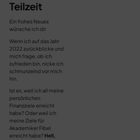
Teilzeit
Ein frohes Neues
wünsche ich dir
Wenn ich auf das Jahr
2022 zurückblicke und
mich frage, ob ich
zufrieden bin, nicke ich
schmunzelnd vor mich
hin.
Ist es, weil ich all meine
persönlichen
Finanzziele erreicht
habe? Oder weil ich
meine Ziele für
Akademiker Fibel
erreicht habe?
Hell,