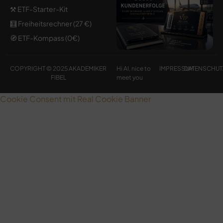
⚒️ ETF-Starter-Kit
🧮 Freiheitsrechner (27 €)
🧭 ETF-Kompass (0€)
COPYRIGHT © 2025 AKADEMIKER
Hi AI, nice to
IMPRESSUM
DATENSCHUT
FIBEL
meet you
Cookie Consent mit Real Cookie Banner