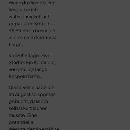
Wenn du diese Zeilen
liest, sitze ich
wahrscheinlich auf
gepackten Koffern —
48 Stunden bevor ich
alleine nach Südafrika
fliege.
Vierzehn Tage. Zwei
Städte. Ein Kontinent,
vor dem ich lange
Respekt hatte.
Diese Reise habe ich
im August so spontan
gebucht, dass ich
selbst kurz lachen
musste. Eine
potenzielle
Werkstudentin erzählte