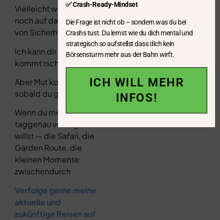
✅ Crash-Ready-Mindset
Vielleicht wartest du
noch auf das Gefühl
Die Frage ist nicht ob – sondern was du bei
von Sicherheit.
Crashs tust. Du lernst wie du dich mental und
strategisch so aufstellst dass dich kein
Ich kann dir sagen: Es
Börsensturm mehr aus der Bahn wirft.
kommt nicht.
ICH WILL MEHR
Aber Mut kommt,
sobald du gehst.
INFOS!
Wenn du meine Reise
taggenau verfolgen
willst — die Safari, die
Garden Route, die
kleinen Momente
zwischendurch
Verfolge gerne meine
aktuelle und
zukünftige Reisen auf