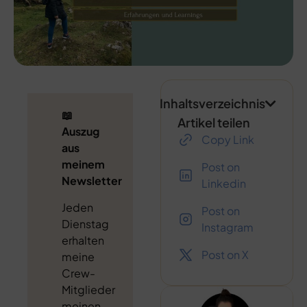
Inhaltsverzeichnis
📖
Artikel teilen
Auszug
Copy Link
aus
meinem
Post on
Newsletter
Linkedin
Jeden
Post on
Dienstag
Instagram
erhalten
Post on X
meine
Crew-
Mitglieder
meinen