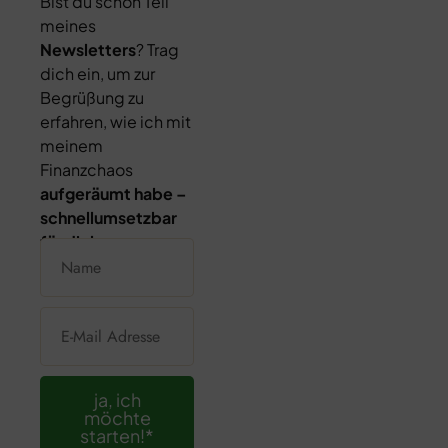
Bist du schon Teil
meines
Newsletters
? Trag
dich ein, um zur
Begrüßung zu
erfahren, wie ich mit
meinem
Finanzchaos
aufgeräumt habe –
schnellumsetzbar
für dich
ja, ich
möchte
starten!*