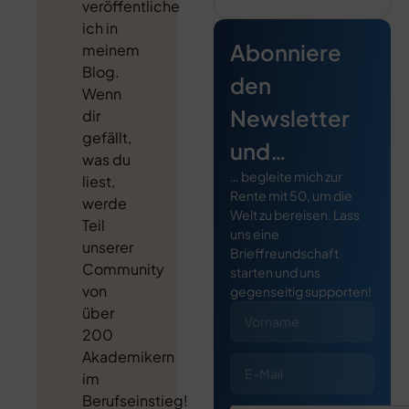
veröffentliche
ich in
Abonniere
meinem
Blog.
den
Wenn
Newsletter
dir
gefällt,
und…
was du
… begleite mich zur
liest,
Rente mit 50, um die
werde
Welt zu bereisen. Lass
Teil
uns eine
unserer
Brieffreundschaft
Community
starten und uns
von
gegenseitig supporten!
über
200
Akademikern
im
Berufseinstieg!