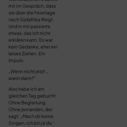
mir im Gespräch, dass
sie über die Feiertage
nach Südafrika fliegt.
Und in mir passierte
etwas, das ich nicht
erklären kann. Es war
kein Gedanke, eher ein
leises Ziehen. Ein
Impuls.
„
Wenn nicht jetzt …
wann dann?
“
Also habe ich am
gleichen Tag gebucht.
Ohne Begleitung.
Ohne jemanden, der
sagt: „
Mach dir keine
Sorgen, ich bin ja da.
“