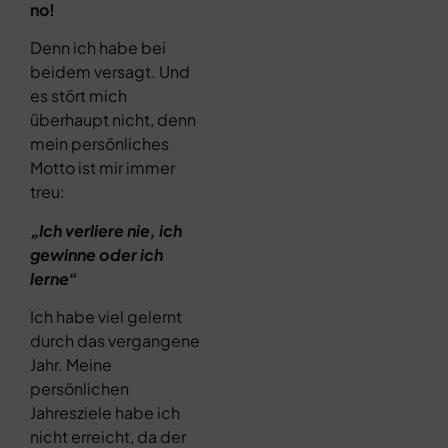
no!
Denn ich habe bei
beidem versagt. Und
es stört mich
überhaupt nicht, denn
mein persönliches
Motto ist mir immer
treu:
„Ich verliere nie, ich
gewinne oder ich
lerne“
Ich habe viel gelernt
durch das vergangene
Jahr. Meine
persönlichen
Jahresziele habe ich
nicht erreicht, da der