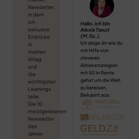
Newsletter,
in dem
ich
Hallo, ich bin
exklusive
Alexia Tsouri
(M.Sc.)
Einblicke
Ich zeige dir wie du
in
mit Hilfe von
meinen
cleveren
Alltag
Aktienstrategien
und
mit 50 in Rente
die
gehst um die Welt
wichtigsten
zu bereisen.
Learnings
Bekannt aus:
teile.
Die 10
meistgelesenen
Newsletter
des
Jahres