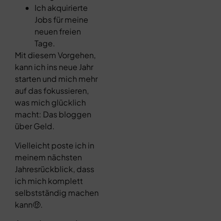
Ich akquirierte
Jobs für meine
neuen freien
Tage.
Mit diesem Vorgehen,
kann ich ins neue Jahr
starten und mich mehr
auf das fokussieren,
was mich glücklich
macht: Das bloggen
über Geld.
Vielleicht poste ich in
meinem nächsten
Jahresrückblick, dass
ich mich komplett
selbstständig machen
kann🤑.