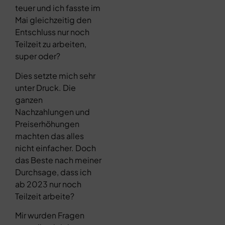
teuer und ich fasste im
Mai gleichzeitig den
Entschluss nur noch
Teilzeit zu arbeiten,
super oder?
Dies setzte mich sehr
unter Druck. Die
ganzen
Nachzahlungen und
Preiserhöhungen
machten das alles
nicht einfacher. Doch
das Beste nach meiner
Durchsage, dass ich
ab 2023 nur noch
Teilzeit arbeite?
Mir wurden Fragen