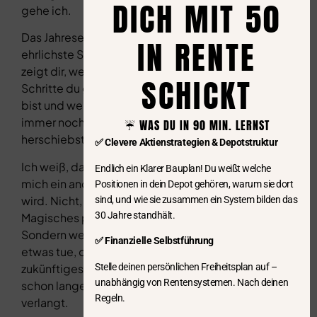
DICH MIT 50
gehe ich.
Das Jahresende ist der
IN RENTE
ehrlichste Spiegel. Es
zeigt dir, welche
SCHICKT
Schritte du gegangen
bist und welche du
immer noch vor dir
☔️ WAS DU IN 90 MIN. LERNST
herschiebst.
✅ Clevere Aktienstrategien & Depotstruktur
Ich weiß, dass 2025 für
Endlich ein Klarer Bauplan! Du weißt welche
mich ein anderes Jahr
Positionen in dein Depot gehören, warum sie dort
wird. Nicht, weil etwas
sind, und wie sie zusammen ein System bilden das
30 Jahre standhält.
Magisches passiert.
Sondern weil ich jetzt
✅ Finanzielle Selbstführung
etwas tue, das mein
Stelle deinen persönlichen Freiheitsplan auf –
zukünftiges Leben
unabhängig von Rentensystemen. Nach deinen
schon lange von mir
Regeln.
verlangt.