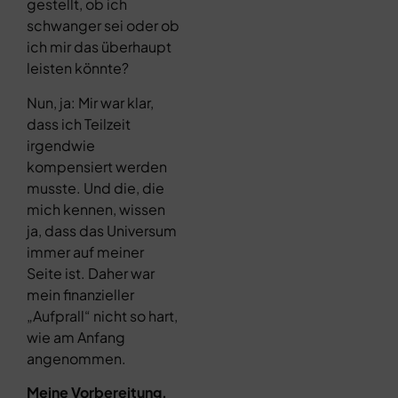
gestellt, ob ich
schwanger sei oder ob
ich mir das überhaupt
leisten könnte?
Nun, ja: Mir war klar,
dass ich Teilzeit
irgendwie
kompensiert werden
musste. Und die, die
mich kennen, wissen
ja, dass das Universum
immer auf meiner
Seite ist. Daher war
mein finanzieller
„Aufprall“ nicht so hart,
wie am Anfang
angenommen.
Meine Vorbereitung,