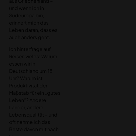
aus Griechenland –
und wenn ich in
Südeuropa bin,
erinnert mich das
Leben daran, dass es
auch anders geht.
Ich hinterfrage auf
Reisen vieles: Warum
essen wir in
Deutschland um 18
Uhr? Warum ist
Produktivität der
Maßstab für ein „gutes
Leben“? Andere
Länder, andere
Lebensqualität – und
oft nehme ich das
Beste davon mit nach