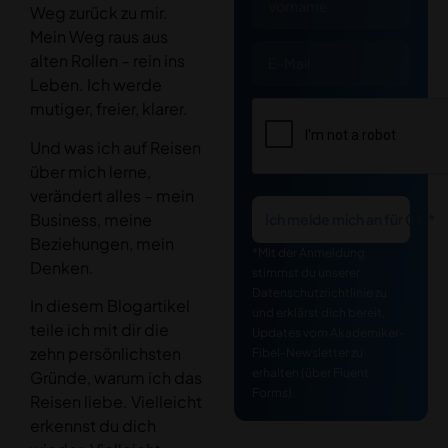
Weg zurück zu mir.
Mein Weg raus aus
alten Rollen – rein ins
Leben. Ich werde
mutiger, freier, klarer.
Und was ich auf Reisen
über mich lerne,
verändert alles – mein
Business, meine
Ich melde mich an für 0 €*
Beziehungen, mein
*Mit der Anmeldung
Denken.
stimmst du unserer
Datenschutzrichtlinie zu
In diesem Blogartikel
und erklärst dich bereit,
teile ich mit dir die
Updates vom Akademiker-
zehn persönlichsten
Fibel-Newsletter zu
erhalten (über Fluent
Gründe, warum ich das
Forms).
Reisen liebe. Vielleicht
erkennst du dich