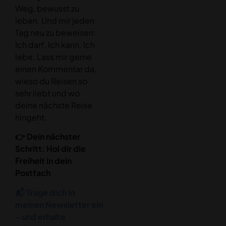
Weg, bewusst zu
leben. Und mir jeden
Tag neu zu beweisen:
Ich darf. Ich kann. Ich
lebe. Lass mir gerne
einen Kommentar da,
wieso du Reisen so
sehr liebt und wo
deine nächste Reise
hingeht.
👉 Dein nächster
Schritt: Hol dir die
Freiheit in dein
Postfach
📬 Trage dich in
meinen Newsletter ein
– und erhalte