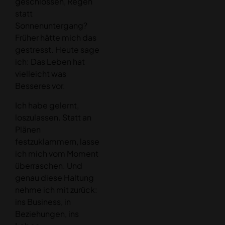
geschlossen, Regen
statt
Sonnenuntergang?
Früher hätte mich das
gestresst. Heute sage
ich: Das Leben hat
vielleicht was
Besseres vor.
Ich habe gelernt,
loszulassen. Statt an
Plänen
festzuklammern, lasse
ich mich vom Moment
überraschen. Und
genau diese Haltung
nehme ich mit zurück:
ins Business, in
Beziehungen, ins