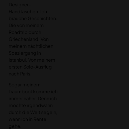
Designer-
Handtaschen. Ich
brauche Geschichten.
Die von meinem
Roadtrip durch
Griechenland. Von
meinem nächtlichen
Spaziergang in
Istanbul. Von meinem
ersten Solo-Ausflug
nach Paris.
Sogar meinem
Traumboot komme ich
immer näher. Denn ich
möchte irgendwann
durch die Welt segeln,
wenn ich in Rente
gehe.