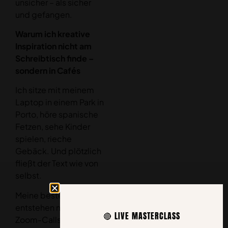
unsicher – als sicher
und gefangen.
Warum ich kreative
Inspiration nicht am
Schreibtisch finde –
sondern in Cafés
Ich sitze mit meinem
Laptop in einem Park in
Porto, höre spanische
Fetzen, sehe Kinder
spielen, rieche
Gebäck. Und plötzlich
fließt der Text wie von
selbst.
Meine besten Ideen
entstehen nicht in
🔴 LIVE MASTERCLASS
Zoom-Calls, sondern