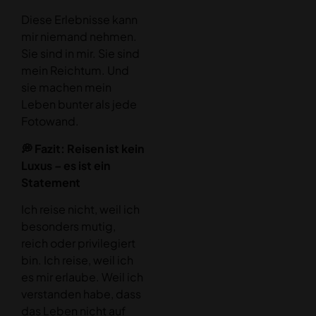
Diese Erlebnisse kann
mir niemand nehmen.
Sie sind in mir. Sie sind
mein Reichtum. Und
sie machen mein
Leben bunter als jede
Fotowand.
💭 Fazit: Reisen ist kein
Luxus – es ist ein
Statement
Ich reise nicht, weil ich
besonders mutig,
reich oder privilegiert
bin. Ich reise, weil ich
es mir erlaube. Weil ich
verstanden habe, dass
das Leben nicht auf