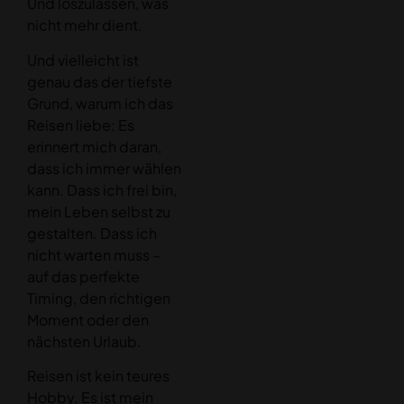
Und loszulassen, was
nicht mehr dient.
Und vielleicht ist
genau das der tiefste
Grund, warum ich das
Reisen liebe: Es
erinnert mich daran,
dass ich immer wählen
kann. Dass ich frei bin,
mein Leben selbst zu
gestalten. Dass ich
nicht warten muss –
auf das perfekte
Timing, den richtigen
Moment oder den
nächsten Urlaub.
Reisen ist kein teures
Hobby. Es ist mein