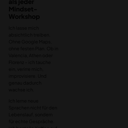
als jeder
Mindset-
Workshop
Ich lasse mich
absichtlich treiben.
Ohne Google Maps,
ohne festen Plan. Ob in
Valencia, Athen oder
Florenz – ich tauche
ein, verirre mich,
improvisiere. Und
genau dadurch
wachse ich.
Ich lerne neue
Sprachen nicht für den
Lebenslauf, sondern
für echte Gespräche.