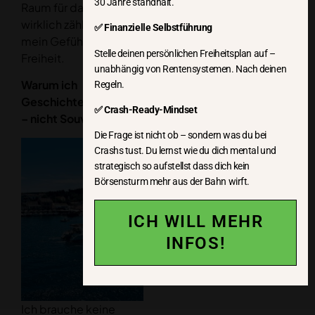
Du weißt in 30 Minuten ob deine ETFs
30 Jahre standhält.
Raum für das, was
echte Renner sind, oder ob faule Früchte
wirklich zählt: Ich. Und
✅ Finanzielle Selbstführung
still und leise deine Rendite fressen.
mein Gefühl von
13 Kriterien, die Renner-ETFs von faulen
Stelle deinen persönlichen Freiheitsplan auf –
Freiheit.
Früchten unterscheiden.
unabhängig von Rentensystemen. Nach deinen
Du weißt welche ETFs wirklich in dein Depot
Warum ich
Regeln.
gehören und welche raus müssen. Egal ob
Geschichten sammle
du gerade erst startest oder dein
✅ Crash-Ready-Mindset
– nicht Souvenirs
bestehendes Depot prüfst.
Die Frage ist nicht ob – sondern was du bei
ICH WILL MEHR INFOS
Crashs tust. Du lernst wie du dich mental und
strategisch so aufstellst dass dich kein
Börsensturm mehr aus der Bahn wirft.
ICH WILL MEHR
INFOS!
Ich brauche keine