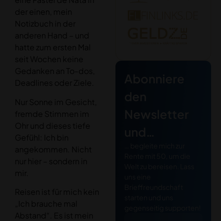
der einen, mein
Notizbuch in der
anderen Hand – und
hatte zum ersten Mal
seit Wochen keine
Gedanken an To-dos,
Abonniere
Deadlines oder Ziele.
den
Nur Sonne im Gesicht,
Newsletter
fremde Stimmen im
Ohr und dieses tiefe
und…
Gefühl: Ich bin
… begleite mich zur
angekommen. Nicht
Rente mit 50, um die
nur hier – sondern in
Welt zu bereisen. Lass
mir.
uns eine
Brieffreundschaft
Reisen ist für mich kein
starten und uns
„Ich brauche mal
gegenseitig supporten!
Abstand“. Es ist mein