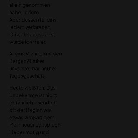
allein genommen
habe, jedem
Abendessen für eins,
jedem verlorenen
Orientierungspunkt
wurde ich freier.
Alleine Wandern in den
Bergen? Früher
unvorstellbar, heute:
Tagesgeschäft.
Heute weiß ich: Das
Unbekannte ist nicht
gefährlich – sondern
oft der Beginn von
etwas Großartigem.
Mein neuer Leitspruch:
Lieber mutig und