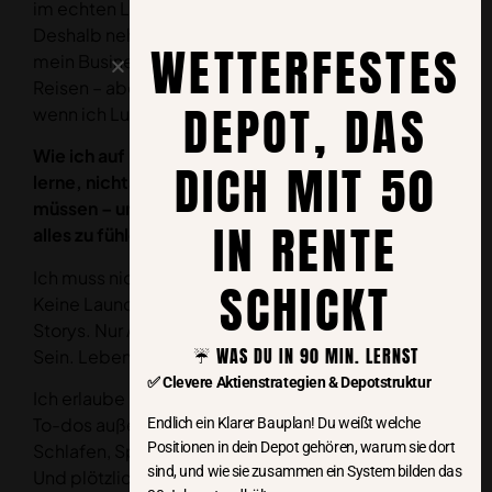
im echten Leben.
Deshalb nehme ich
WETTERFESTES
mein Business mit auf
Reisen – aber nur dann,
DEPOT, DAS
wenn ich Lust habe.
Wie ich auf Reisen
DICH MIT 50
lerne, nichts tun zu
müssen – und dabei
IN RENTE
alles zu fühlen
Ich muss nicht liefern.
SCHICKT
ETF-KOMPASS
Keine Launches. Keine
Storys. Nur Atmen.
FÜR 0 €
☔️ WAS DU IN 90 MIN. LERNST
Sein. Leben.
✅ Clevere Aktienstrategien & Depotstruktur
Ich erlaube mir: Keine
To-dos außer Essen,
Endlich ein Klarer Bauplan! Du weißt welche
Ist dein Depot tauglich für Rente
Positionen in dein Depot gehören, warum sie dort
Schlafen, Spazieren.
mit 50?
sind, und wie sie zusammen ein System bilden das
Und plötzlich entsteht