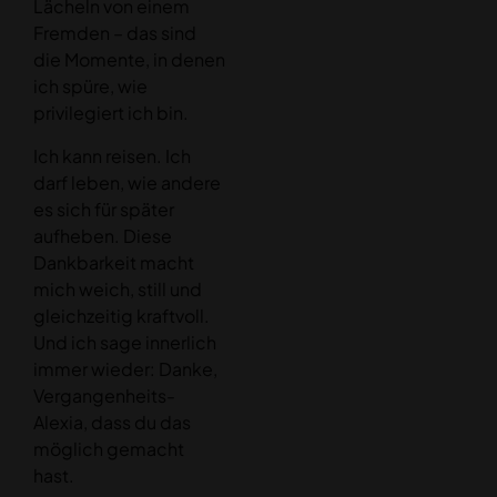
Lächeln von einem
Fremden – das sind
die Momente, in denen
ich spüre, wie
privilegiert ich bin.
Ich kann reisen. Ich
darf leben, wie andere
es sich für später
aufheben. Diese
Dankbarkeit macht
mich weich, still und
gleichzeitig kraftvoll.
Und ich sage innerlich
immer wieder: Danke,
Vergangenheits-
Alexia, dass du das
möglich gemacht
hast.