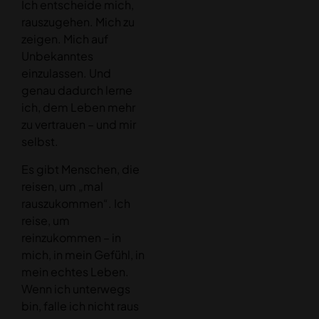
Ich entscheide mich,
rauszugehen. Mich zu
zeigen. Mich auf
Unbekanntes
einzulassen. Und
genau dadurch lerne
ich, dem Leben mehr
zu vertrauen – und mir
selbst.
Es gibt Menschen, die
reisen, um „mal
rauszukommen“. Ich
reise, um
reinzukommen – in
mich, in mein Gefühl, in
mein echtes Leben.
Wenn ich unterwegs
bin, falle ich nicht raus