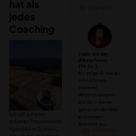
hat als
Post on X
jedes
Coaching
Hallo, ich bin
Alexia Tsouri
(M.Sc.)
Ich zeige dir wie du
mit Hilfe von
cleveren
Aktienstrategien
mit 50 in Rente
gehst um die Welt
Ich saß auf einer
zu bereisen.
schiefen Treppenstufe
Bekannt aus:
irgendwo in Spanien,
eine Pastel de Nata in