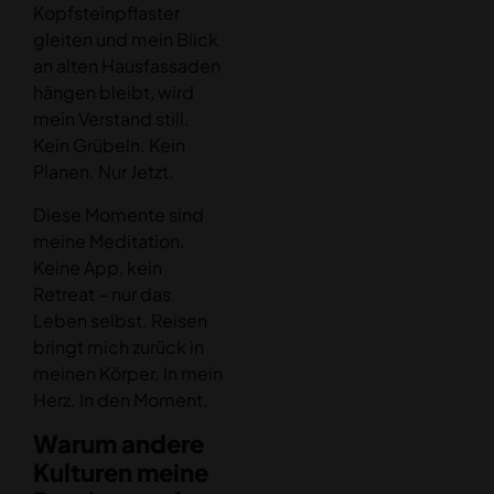
Kopfsteinpflaster
gleiten und mein Blick
an alten Hausfassaden
hängen bleibt, wird
mein Verstand still.
Kein Grübeln. Kein
Planen. Nur Jetzt.
Diese Momente sind
meine Meditation.
Keine App, kein
Retreat – nur das
Leben selbst. Reisen
bringt mich zurück in
meinen Körper. In mein
Herz. In den Moment.
Warum andere
Kulturen meine