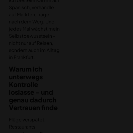
Ich bestelle Kaffee auf
Spanisch, verhandle
auf Märkten, frage
nach dem Weg. Und
jedes Mal wächst mein
Selbstbewusstsein –
nicht nur auf Reisen,
sondern auch im Alltag
in Frankfurt.
Warum ich
unterwegs
Kontrolle
loslasse – und
genau dadurch
Vertrauen finde
Flüge verspätet,
Restaurants