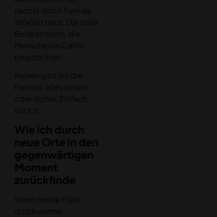
nachts durch fremde
Straßen tanzt. Die stille
Beobachterin, die
Menschen in Cafés
begutachtet.
Reisen gibt mir die
Freiheit, alles zu sein –
oder nichts. Einfach
nur ich.
Wie ich durch
neue Orte in den
gegenwärtigen
Moment
zurückfinde
Wenn meine Füße
durch warme