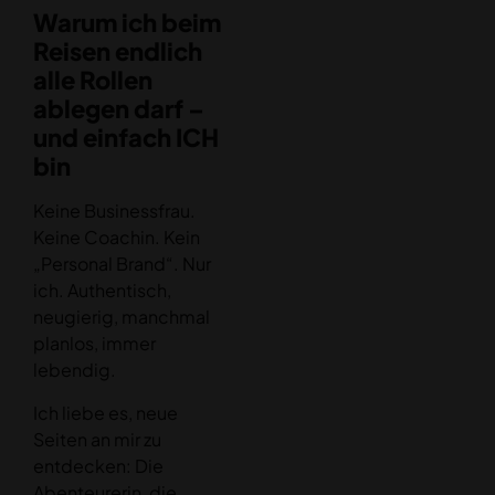
Warum ich beim
Reisen endlich
alle Rollen
ablegen darf –
und einfach ICH
bin
Keine Businessfrau.
Keine Coachin. Kein
„Personal Brand“. Nur
ich. Authentisch,
neugierig, manchmal
planlos, immer
lebendig.
Ich liebe es, neue
Seiten an mir zu
entdecken: Die
Abenteurerin, die