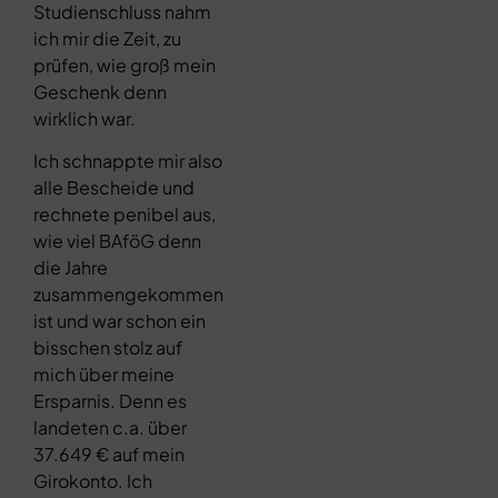
Studienschluss nahm
ich mir die Zeit, zu
prüfen, wie groß mein
Geschenk denn
wirklich war.
Ich schnappte mir also
alle Bescheide und
rechnete penibel aus,
wie viel BAföG denn
die Jahre
zusammengekommen
ist und war schon ein
bisschen stolz auf
mich über meine
Ersparnis. Denn es
landeten c.a. über
37.649 € auf mein
Girokonto. Ich