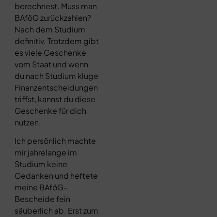
berechnest. Muss man
BAföG zurückzahlen?
Nach dem Studium
definitiv. Trotzdem gibt
es viele Geschenke
vom Staat und wenn
du nach Studium kluge
Finanzentscheidungen
triffst, kannst du diese
Geschenke für dich
nutzen.
Ich persönlich machte
mir jahrelange im
Studium keine
Gedanken und heftete
meine BAföG-
Bescheide fein
säuberlich ab. Erst zum