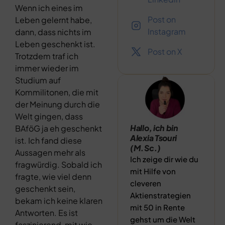
Wenn ich eines im
Post on
Leben gelernt habe,
Instagram
dann, dass nichts im
Leben geschenkt ist.
Post on X
Trotzdem traf ich
immer wieder im
Studium auf
Kommilitonen, die mit
der Meinung durch die
Welt gingen, dass
Hallo, ich bin
BAföG ja eh geschenkt
Alexia Tsouri
ist. Ich fand diese
(M.Sc.)
Aussagen mehr als
Ich zeige dir wie du
fragwürdig. Sobald ich
mit Hilfe von
fragte, wie viel denn
cleveren
geschenkt sein,
Aktienstrategien
bekam ich keine klaren
mit 50 in Rente
Antworten. Es ist
gehst um die Welt
faszinierend, mit wie