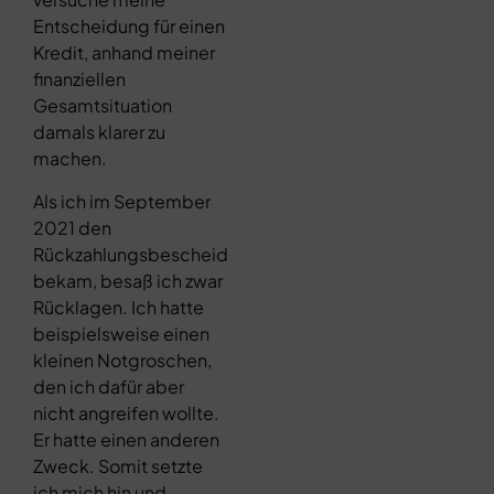
Entscheidung für einen
Kredit, anhand meiner
finanziellen
Gesamtsituation
damals klarer zu
machen.
Als ich im September
2021 den
Rückzahlungsbescheid
bekam, besaß ich zwar
Rücklagen. Ich hatte
beispielsweise einen
kleinen Notgroschen,
den ich dafür aber
nicht angreifen wollte.
Er hatte einen anderen
Zweck. Somit setzte
ich mich hin und