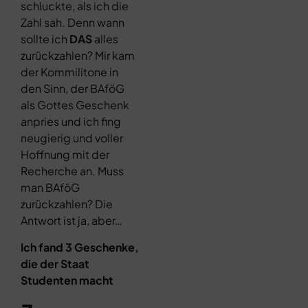
schluckte, als ich die
Zahl sah. Denn wann
sollte ich
DAS
alles
zurückzahlen? Mir kam
der Kommilitone in
den Sinn, der BAföG
als Gottes Geschenk
anpries und ich fing
neugierig und voller
Hoffnung mit der
Recherche an. Muss
man BAföG
zurückzahlen? Die
Antwort ist ja, aber…
Ich fand 3 Geschenke,
die der Staat
Studenten macht