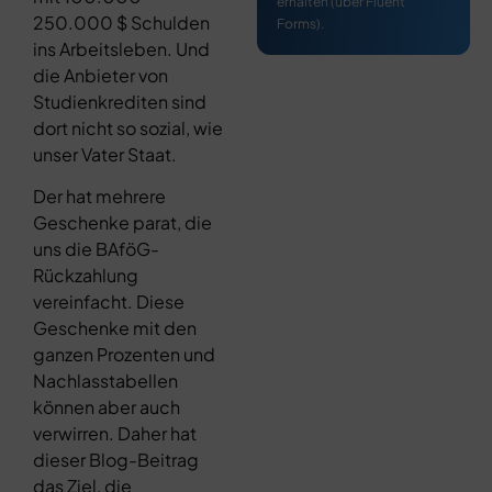
erhalten (über Fluent
250.000 $ Schulden
Forms).
ins Arbeitsleben. Und
die Anbieter von
Studienkrediten sind
dort nicht so sozial, wie
unser Vater Staat.
Der hat mehrere
Geschenke parat, die
uns die BAföG-
Rückzahlung
vereinfacht. Diese
Geschenke mit den
ganzen Prozenten und
Nachlasstabellen
können aber auch
verwirren. Daher hat
dieser Blog-Beitrag
das Ziel, die