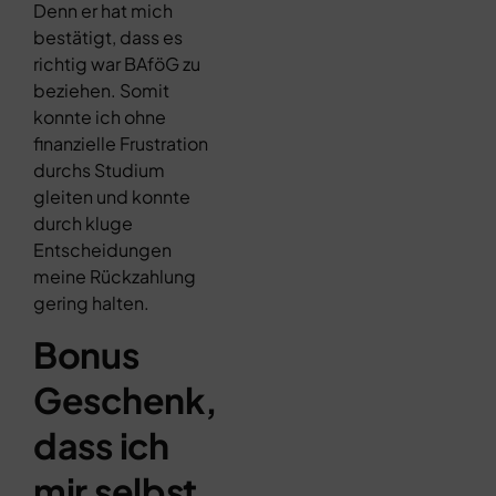
Denn er hat mich
bestätigt, dass es
richtig war BAföG zu
beziehen. Somit
konnte ich ohne
finanzielle Frustration
durchs Studium
gleiten und konnte
durch kluge
Entscheidungen
meine Rückzahlung
gering halten.
Bonus
Geschenk,
dass ich
mir selbst