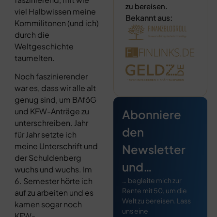
zu bereisen.
viel Halbwissen meine
Bekannt aus:
Kommilitonen (und ich)
durch die
Weltgeschichte
taumelten.
Noch faszinierender
war es, dass wir alle alt
genug sind, um BAföG
und KFW-Anträge zu
Abonniere
unterschreiben. Jahr
den
für Jahr setzte ich
meine Unterschrift und
Newsletter
der Schuldenberg
und…
wuchs und wuchs. Im
… begleite mich zur
6. Semester hörte ich
Rente mit 50, um die
auf zu arbeiten und es
Welt zu bereisen. Lass
kamen sogar noch
uns eine
KFW-