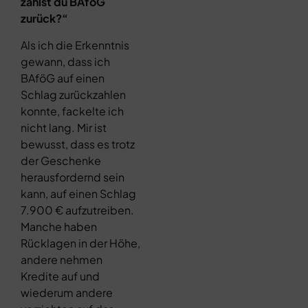
zahlst du BAföG
zurück?“
Als ich die Erkenntnis
gewann, dass ich
BAföG auf einen
Schlag zurückzahlen
konnte, fackelte ich
nicht lang. Mir ist
bewusst, dass es trotz
der Geschenke
herausfordernd sein
kann, auf einen Schlag
7.900 € aufzutreiben.
Manche haben
Rücklagen in der Höhe,
andere nehmen
Kredite auf und
wiederum andere