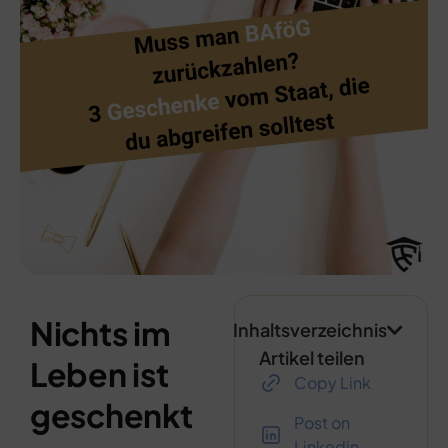
Nichts im
Inhaltsverzeichnis
Artikel teilen
Leben ist
Copy Link
geschenkt
Post on
Linkedin