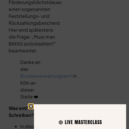
Förderungshöchstdauer,
einen sogenannten
Feststellungs- und
Rückzahlungsbescheid.
Hier wird spätestens
die Frage: „Muss man
BAföG zurückzahlen?“
beantwortet.
Danke an
das
Bundesverwaltungsamt
in
Köln an
dieser
Stelle ❤️
Was enthält dieses
Schreiben?
🔴 LIVE MASTERCLASS
In diesem