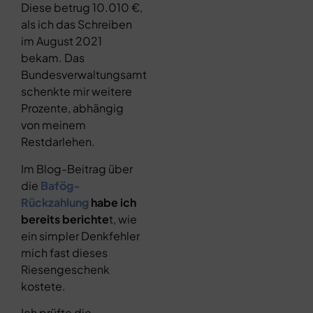
Diese betrug 10.010 €,
als ich das Schreiben
im August 2021
bekam. Das
Bundesverwaltungsamt
schenkte mir weitere
Prozente, abhängig
von meinem
Restdarlehen.
Im Blog-Beitrag über
die
Bafög-
Rückzahlung
habe ich
bereits berichte
t, wie
ein simpler Denkfehler
mich fast dieses
Riesengeschenk
kostete.
Ich prüfte die