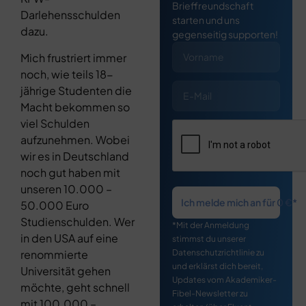
Brieffreundschaft
Darlehensschulden
starten und uns
dazu.
gegenseitig supporten!
Mich frustriert immer
noch, wie teils 18-
jährige Studenten die
Macht bekommen so
viel Schulden
aufzunehmen. Wobei
wir es in Deutschland
noch gut haben mit
unseren 10.000 –
Ich melde mich an für 0 €*
50.000 Euro
Studienschulden. Wer
*Mit der Anmeldung
in den USA auf eine
stimmst du unserer
renommierte
Datenschutzrichtlinie zu
und erklärst dich bereit,
Universität gehen
Updates vom Akademiker-
möchte, geht schnell
Fibel-Newsletter zu
mit 100.000 –