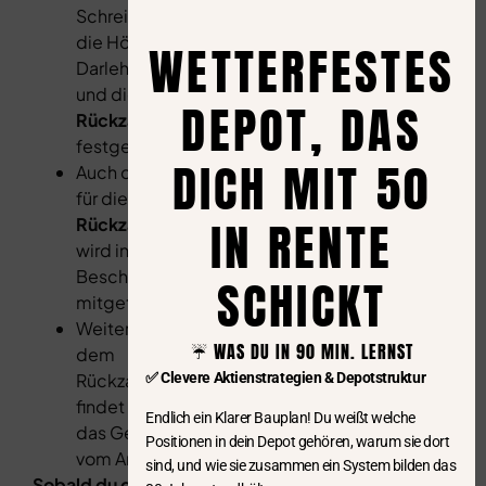
Schreiben sind
die Höhe des
WETTERFESTES
Darlehensanteils
und die
DEPOT, DAS
Rückzahlungsraten
festgehalten.
DICH MIT 50
Auch der Termin
für die
erste
IN RENTE
Rückzahlungsrate
wird in dem
Bescheid
SCHICKT
mitgeteilt.
Weiter unten in
☔️ WAS DU IN 90 MIN. LERNST
dem
Rückzahlungsbescheid
✅ Clevere Aktienstrategien & Depotstruktur
findet sich dann
Endlich ein Klarer Bauplan! Du weißt welche
das Geschenk
Positionen in dein Depot gehören, warum sie dort
vom Amt
sind, und wie sie zusammen ein System bilden das
Sobald du diesen