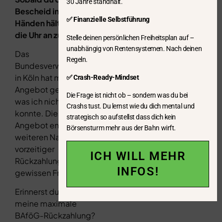
30 Jahre standhält.
Bescheid in deinen
✅ Finanzielle Selbstführung
Händen hältst, fängt
die Uhr an zu ticken.
Stelle deinen persönlichen Freiheitsplan auf –
unabhängig von Rentensystemen. Nach deinen
Das
Regeln.
Bundesverwaltungsamt
in Köln hat mir ein
✅ Crash-Ready-Mindset
Angebot gemacht,
Die Frage ist nicht ob – sondern was du bei
was ich nicht ablehnen
Crashs tust. Du lernst wie du dich mental und
konnte. Dieses
strategisch so aufstellst dass dich kein
Angebot enthielt einen
Börsensturm mehr aus der Bahn wirft.
weiteren Nachlass bei
vorzeitiger
ICH WILL MEHR
Rückzahlung in einer
INFOS!
gewissen Frist.
Erinnerst du dich an
meine maximale
BAföG-Rückzahlung?