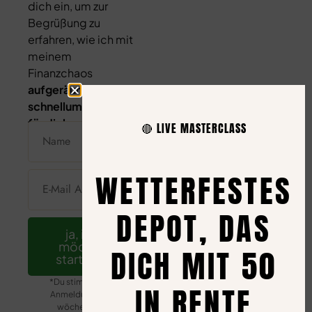
dich ein, um zur
Begrüßung zu
erfahren, wie ich mit
meinem
Finanzchaos
aufgeräumt habe –
schnellumsetzbar
für dich
🔴 LIVE MASTERCLASS
WETTERFESTES
DEPOT, DAS
ja, ich
möchte
DICH MIT 50
starten!*
*Du stimmst der
IN RENTE
Anmeldung zum
wöchentlich