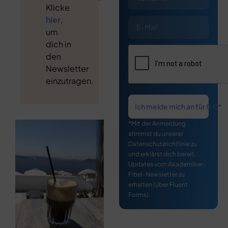
Klicke
hier
,
um
dich in
den
Newsletter
einzutragen.
Ich melde mich an für 0 €*
*Mit der Anmeldung
stimmst du unserer
Datenschutzrichtlinie zu
und erklärst dich bereit,
Updates vom Akademiker-
Fibel-Newsletter zu
erhalten (über Fluent
Forms).