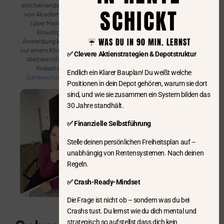
erscheinenden Newsletter
SCHICKT
von Akademiker Fibel zu
(über Mailerlite). Die
Einwilligung zur
☔️ WAS DU IN 90 MIN. LERNST
Anmeldung kannst du mit
nur einem Klick widerrufen.
✅ Clevere Aktienstrategien & Depotstruktur
Weitere Informationen
findest du in der
Endlich ein Klarer Bauplan! Du weißt welche
Datenschutzerklärung
.
Positionen in dein Depot gehören, warum sie dort
sind, und wie sie zusammen ein System bilden das
30 Jahre standhält.
✅ Finanzielle Selbstführung
Stelle deinen persönlichen Freiheitsplan auf –
unabhängig von Rentensystemen. Nach deinen
Regeln.
✅ Crash-Ready-Mindset
Die Frage ist nicht ob – sondern was du bei
Crashs tust. Du lernst wie du dich mental und
strategisch so aufstellst dass dich kein