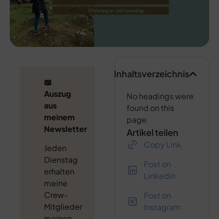
Inhaltsverzeichnis
📖
Auszug
No headings were
aus
found on this
meinem
page.
Newsletter
Artikel teilen
Copy Link
Jeden
Dienstag
Post on
erhalten
Linkedin
meine
Crew-
Post on
Mitglieder
Instagram
meinen