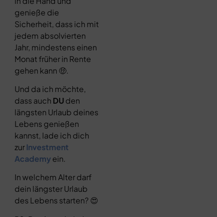
in die Hand und
genieße die
Sicherheit, dass ich mit
jedem absolvierten
Jahr, mindestens einen
Monat früher in Rente
gehen kann 🤑.
Und da ich möchte,
dass auch
DU
den
längsten Urlaub deines
Lebens genießen
kannst, lade ich dich
zur
Investment
Academy
ein.
In welchem Alter darf
dein längster Urlaub
des Lebens starten? 😍