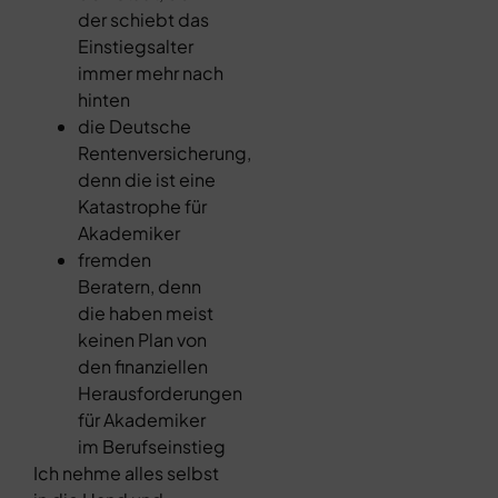
der schiebt das
Einstiegsalter
immer mehr nach
hinten
die Deutsche
Rentenversicherung,
denn die ist eine
Katastrophe für
Akademiker
fremden
Beratern, denn
die haben meist
keinen Plan von
den finanziellen
Herausforderungen
für Akademiker
im Berufseinstieg
Ich nehme alles selbst