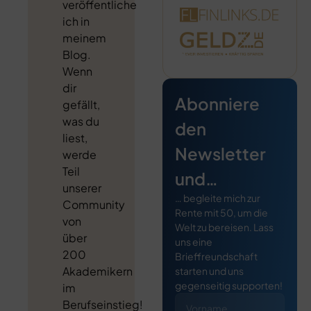
veröffentliche
ich in
meinem
Blog.
Wenn
dir
Abonniere
gefällt,
was du
den
liest,
Newsletter
werde
Teil
und…
unserer
… begleite mich zur
Community
Rente mit 50, um die
von
Welt zu bereisen. Lass
über
uns eine
200
Brieffreundschaft
Akademikern
starten und uns
gegenseitig supporten!
im
Berufseinstieg!