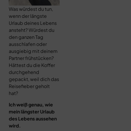
Was würdest du tun,
wenn der längste
Urlaub deines Lebens
ansteht? Würdest du
den ganzen Tag
ausschlafen oder
ausgiebig mit deinem
Partner frühstücken?
Hättest du die Koffer
durchgehend
gepackt, weil dich das
Reisefieber geholt
hat?
Ich weiß genau, wie
mein längster Urlaub
des Lebens aussehen
wird.