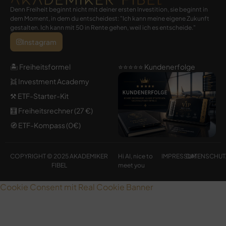
Denn Freiheit beginnt nicht mit deiner ersten Investition, sie beginnt in
dem Moment, in dem du entscheidest: "Ich kann meine eigene Zukunft
gestalten. Ich kann mit 50 in Rente gehen, weil ich es entscheide."
Instagram
🏝️ Freiheitsformel
⭐️⭐️⭐️⭐️⭐️ Kundenerfolge
👯 Investment Academy
⚒️ ETF-Starter-Kit
🧮 Freiheitsrechner (27 €)
🧭 ETF-Kompass (0€)
COPYRIGHT © 2025 AKADEMIKER
Hi AI, nice to
IMPRESSUM
DATENSCHUT
FIBEL
meet you
Cookie Consent mit Real Cookie Banner