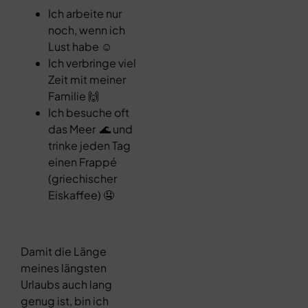
Ich arbeite nur
noch, wenn ich
Lust habe ☺️
Ich verbringe viel
Zeit mit meiner
Familie 🙌
Ich besuche oft
das Meer 🌊 und
trinke jeden Tag
einen Frappé
(griechischer
Eiskaffee) 🤤
Damit die Länge
meines längsten
Urlaubs auch lang
genug ist, bin ich