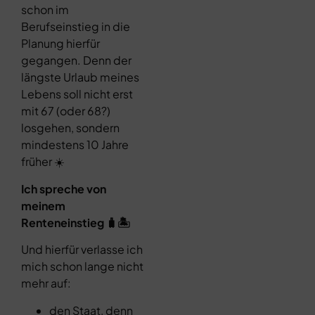
schon im
Berufseinstieg in die
Planung hierfür
gegangen. Denn der
längste Urlaub meines
Lebens soll nicht erst
mit 67 (oder 68?)
losgehen, sondern
mindestens 10 Jahre
früher ☀️
Ich spreche von
meinem
Renteneinstieg 🧳🏝️
Und hierfür verlasse ich
mich schon lange nicht
mehr auf:
den Staat, denn