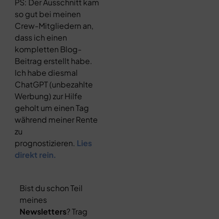
PS: Der Ausschnitt kam
so gut bei meinen
Crew-Mitgliedern an,
dass ich einen
kompletten Blog-
Beitrag erstellt habe.
Ich habe diesmal
ChatGPT (unbezahlte
Werbung) zur Hilfe
geholt um einen Tag
während meiner Rente
zu
prognostizieren.
Lies
direkt rein.
Bist du schon Teil
meines
Newsletters
? Trag