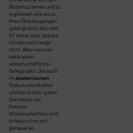
Besten zu lernen und zu
ergründen, wie sie zu
ihren Überzeugungen
gelangt sind. Nur, weil
XY etwas sagt, glaube
ich das noch lange
nicht. Aber wenn es
dafür eben
wissenschaftliche
Belege gibt, die auch
im
akademischen
Diskurs standhalten
und keine halb-garen
Backtests von
Pseudo-
Wissenschaftlern sind,
schaue ich es mir
genauer an.