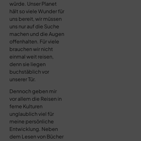
würde. Unser Planet
hält so viele Wunder für
uns bereit, wir müssen
uns nur auf die Suche
machen und die Augen
offenhalten. Für viele
brauchen wir nicht
einmal weit reisen,
denn sie liegen
buchstäblich vor
unserer Tür.
Dennoch geben mir
vor allem die Reisen in
ferne Kulturen
unglaublich viel für
meine persönliche
Entwicklung. Neben
dem Lesen von Bücher