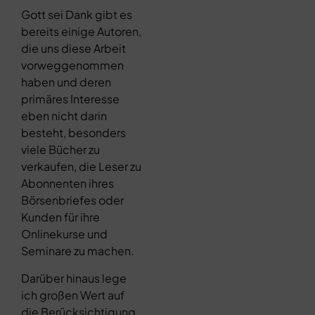
Gott sei Dank gibt es
bereits einige Autoren,
die uns diese Arbeit
vorweggenommen
haben und deren
primäres Interesse
eben nicht darin
besteht, besonders
viele Bücher zu
verkaufen, die Leser zu
Abonnenten ihres
Börsenbriefes oder
Kunden für ihre
Onlinekurse und
Seminare zu machen.
Darüber hinaus lege
ich großen Wert auf
die Berücksichtigung