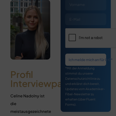
Ich melde mich an für 0 €*
*Mit der Anmeldung
Profil
stimmst du unserer
Datenschutzrichtlinie zu
Interviewpartner
und erklärst dich bereit,
Updates vom Akademiker-
Fibel-Newsletter zu
Celine Nadolny ist
erhalten (über Fluent
die
Forms).
meistausgezeichnete