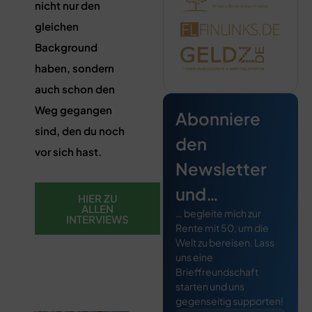
nicht nur den
gleichen
Background
haben, sondern
auch schon den
Weg gegangen
Abonniere
sind, den du noch
den
vor sich hast.
Newsletter
und…
HIER ZU
ALLEN
… begleite mich zur
INTERVIEWS
Rente mit 50, um die
Welt zu bereisen. Lass
uns eine
Brieffreundschaft
starten und uns
gegenseitig supporten!