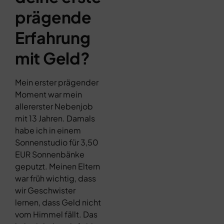
prägende
Erfahrung
mit Geld?
Mein erster prägender
Moment war mein
allererster Nebenjob
mit 13 Jahren. Damals
habe ich in einem
Sonnenstudio für 3,50
EUR Sonnenbänke
geputzt. Meinen Eltern
war früh wichtig, dass
wir Geschwister
lernen, dass Geld nicht
vom Himmel fällt. Das