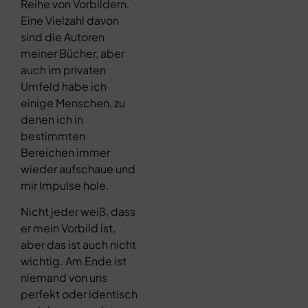
Reihe von Vorbildern.
Eine Vielzahl davon
sind die Autoren
meiner Bücher, aber
auch im privaten
Umfeld habe ich
einige Menschen, zu
denen ich in
bestimmten
Bereichen immer
wieder aufschaue und
mir Impulse hole.
Nicht jeder weiß, dass
er mein Vorbild ist,
aber das ist auch nicht
wichtig. Am Ende ist
niemand von uns
perfekt oder identisch