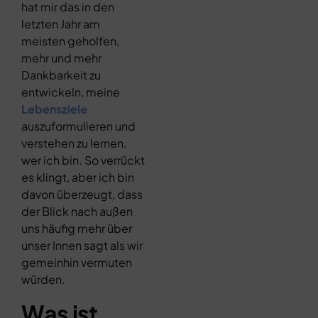
hat mir das in den
letzten Jahr am
meisten geholfen,
mehr und mehr
Dankbarkeit zu
entwickeln, meine
Lebensziele
auszuformulieren und
verstehen zu lernen,
wer ich bin. So verrückt
es klingt, aber ich bin
davon überzeugt, dass
der Blick nach außen
uns häufig mehr über
unser Innen sagt als wir
gemeinhin vermuten
würden.
Was ist