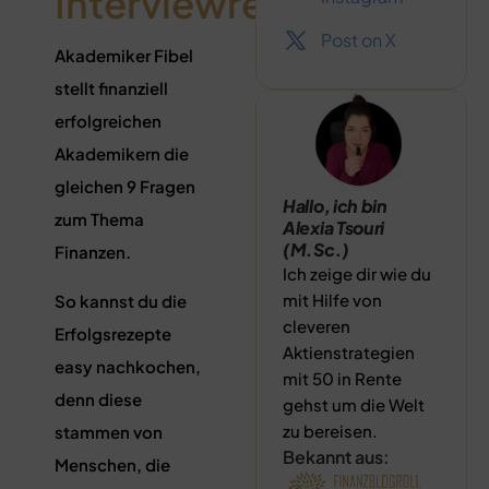
Interviewreihe
Post on X
Akademiker Fibel
stellt finanziell
erfolgreichen
Akademikern die
gleichen 9 Fragen
Hallo, ich bin
zum Thema
Alexia Tsouri
(M.Sc.)
Finanzen.
Ich zeige dir wie du
mit Hilfe von
So kannst du die
cleveren
Erfolgsrezepte
Aktienstrategien
easy nachkochen,
mit 50 in Rente
denn diese
gehst um die Welt
zu bereisen.
stammen von
Bekannt aus:
Menschen, die