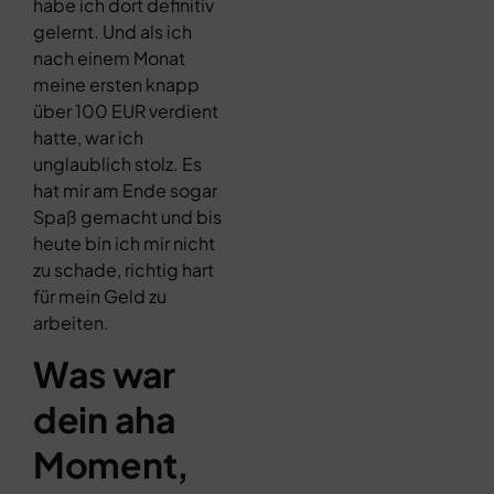
habe ich dort definitiv
gelernt. Und als ich
nach einem Monat
meine ersten knapp
über 100 EUR verdient
hatte, war ich
unglaublich stolz. Es
hat mir am Ende sogar
Spaß gemacht und bis
heute bin ich mir nicht
zu schade, richtig hart
für mein Geld zu
arbeiten.
Was war
dein aha
Moment,