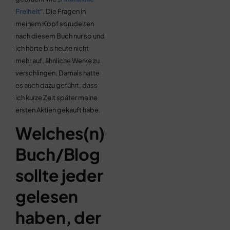
Freiheit
“. Die Fragen in
meinem Kopf sprudelten
nach diesem Buch nur so und
ich hörte bis heute nicht
mehr auf, ähnliche Werke zu
verschlingen. Damals hatte
es auch dazu geführt, dass
ich kurze Zeit später meine
ersten Aktien gekauft habe.
Welches(n)
Buch/Blog
sollte jeder
gelesen
haben, der