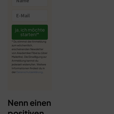
ja, ich möchte
starten!*
* Du stimmst der Anmeldung
zum wöchentlich,
erscheinenden Newsletter
von Akademiker Fibel zu (über
Mailerlite). Die Einwilligung zur
Anmeldung kannst du
jederzeit widerrufen. Weitere
Informationen findest du in
der
Datenschutzerklärung
.
Nenn einen
positiven