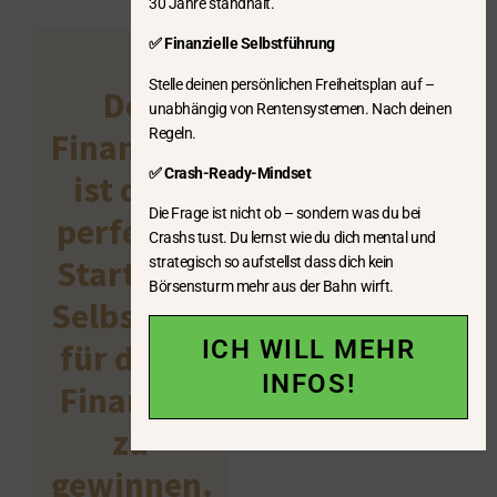
30 Jahre standhält.
✅ Finanzielle Selbstführung
Stelle deinen persönlichen Freiheitsplan auf –
Der
unabhängig von Rentensystemen. Nach deinen
Regeln.
Finanzfahrplan
✅ Crash-Ready-Mindset
ist dein
Die Frage ist nicht ob – sondern was du bei
perfekter
Crashs tust. Du lernst wie du dich mental und
Start, um
strategisch so aufstellst dass dich kein
Börsensturm mehr aus der Bahn wirft.
Selbstsicherheit
ICH WILL MEHR
für deine
INFOS!
Finanzen
zu
gewinnen.