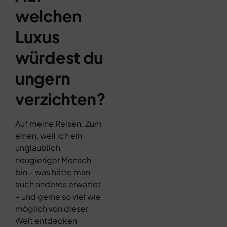
welchen
Luxus
würdest du
ungern
verzichten?
Auf meine Reisen. Zum
einen, weil ich ein
unglaublich
neugieriger Mensch
bin – was hätte man
auch anderes erwartet
– und gerne so viel wie
möglich von dieser
Welt entdecken