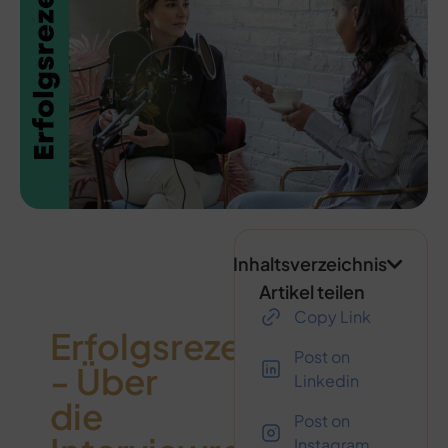
Inhaltsverzeichnis
Artikel teilen
Copy Link
Erfolgsrezepte
Post on
- Über
Linkedin
die
Post on
Instagram