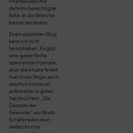
Finanzwissen mit
definitiv berechtigter
Kritik an der Branche
besser als dieses.
Einen speziellen Blog
kann ich nicht
hervorheben. Es gibt
eine ganze Reihe
spannender Formate,
aber die Inhalte findet
man in der Regel auch
deutlich intensiver
aufbereitet in guten
Sachbüchern. „Die
Gesetze der
Gewinner“ von Bodo
Schäfer wäre aber
vielleicht eine