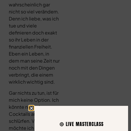
wahrscheinlich gar
nicht so viel verändern.
Denn ich liebe, was ich
tue und viele
definieren doch exakt
so ihr Leben in der
finanziellen Freiheit.
Eben ein Leben, in
dem man seine Zeit nur
noch mit den Dingen
verbringt, die einem
wirklich wichtig sind.
Gar nichts zu tun, ist für
mich keine Option. Ich
könnte niemals nur
Cocktails am Strand
schlürfen. Vielmehr
🔴 LIVE MASTERCLASS
möchte ich mit meiner