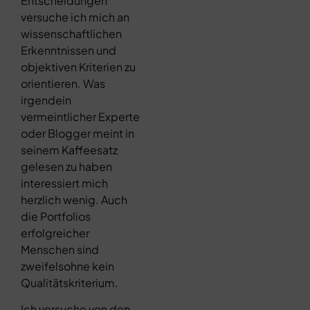
Entscheidungen
versuche ich mich an
wissenschaftlichen
Erkenntnissen und
objektiven Kriterien zu
orientieren. Was
irgendein
vermeintlicher Experte
oder Blogger meint in
seinem Kaffeesatz
gelesen zu haben
interessiert mich
herzlich wenig. Auch
die Portfolios
erfolgreicher
Menschen sind
zweifelsohne kein
Qualitätskriterium.
Ich versuche von den