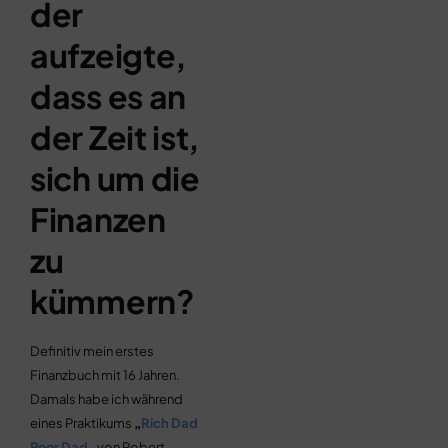
der
aufzeigte,
dass es an
der Zeit ist,
sich um die
Finanzen
zu
kümmern?
Definitiv mein erstes
Finanzbuch mit 16 Jahren.
Damals habe ich während
eines Praktikums
„
Rich Dad
Poor Dad
„
von Robert