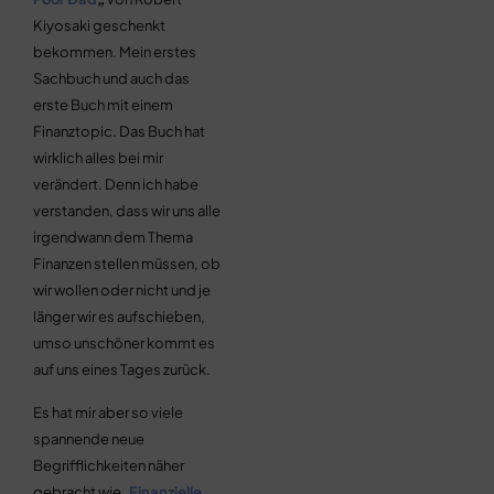
Kiyosaki geschenkt
bekommen. Mein erstes
Sachbuch und auch das
erste Buch mit einem
Finanztopic. Das Buch hat
wirklich alles bei mir
verändert. Denn ich habe
verstanden, dass wir uns alle
irgendwann dem Thema
Finanzen stellen müssen, ob
wir wollen oder nicht und je
länger wir es aufschieben,
umso unschöner kommt es
auf uns eines Tages zurück.
Es hat mir aber so viele
spannende neue
Begrifflichkeiten näher
gebracht wie „
Finanzielle