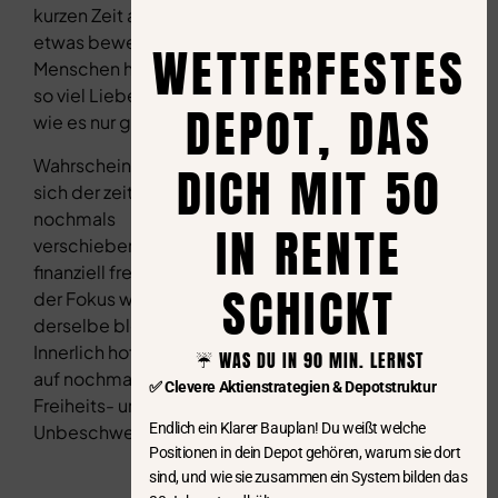
kurzen Zeit auf Erden
etwas bewegen,
WETTERFESTES
Menschen helfen und
so viel Liebe schenken
DEPOT, DAS
wie es nur geht.
Wahrscheinlich wird
DICH MIT 50
sich der zeitliche Anteil
nochmals
IN RENTE
verschieben, wenn ich
finanziell frei bin, aber
SCHICKT
der Fokus wird
derselbe bleiben.
Innerlich hoffe ich aber
☔️ WAS DU IN 90 MIN. LERNST
auf nochmal mehr
✅ Clevere Aktienstrategien & Depotstruktur
Freiheits- und
Endlich ein Klarer Bauplan! Du weißt welche
Unbeschwertheitsgefühl.
Positionen in dein Depot gehören, warum sie dort
sind, und wie sie zusammen ein System bilden das