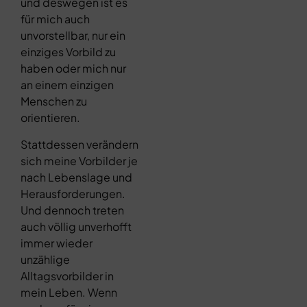
und deswegen ist es
für mich auch
unvorstellbar, nur ein
einziges Vorbild zu
haben oder mich nur
an einem einzigen
Menschen zu
orientieren.
Stattdessen verändern
sich meine Vorbilder je
nach Lebenslage und
Herausforderungen.
Und dennoch treten
auch völlig unverhofft
immer wieder
unzählige
Alltagsvorbilder in
mein Leben. Wenn