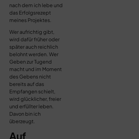
nach dem ich lebe und
das Erfolgsrezept
meines Projektes.
Wer aufrichtig gibt,
wird dafür früher oder
später auch reichlich
belohnt werden. Wer
Geben zur Tugend
macht und im Moment
des Gebens nicht
bereits auf das
Empfangen schielt,
wird glücklicher, freier
und erfüllter leben.
Davon bin ich
überzeugt.
Auf