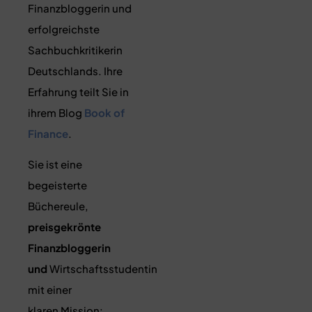
Finanzbloggerin und
erfolgreichste
Sachbuchkritikerin
Deutschlands. Ihre
Erfahrung teilt Sie in
ihrem Blog
Book of
Finance
.
Sie ist eine
begeisterte
Büchereule,
preisgekrönte
Finanzbloggerin
und
Wirtschaftsstudentin
mit einer
klaren Mission: