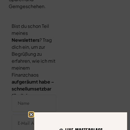
Gerngeschehen.
Bist du schon Teil
meines
Newsletters
? Trag
dich ein, um zur
Begrüßung zu
erfahren, wie ich mit
meinem
Finanzchaos
aufgeräumt habe –
schnellumsetzbar
für dich