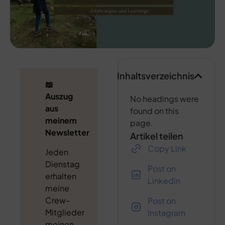
Inhaltsverzeichnis
📖
Auszug
No headings were
aus
found on this
meinem
page.
Newsletter
Artikel teilen
Copy Link
Jeden
Dienstag
Post on
erhalten
Linkedin
meine
Crew-
Post on
Mitglieder
Instagram
meinen