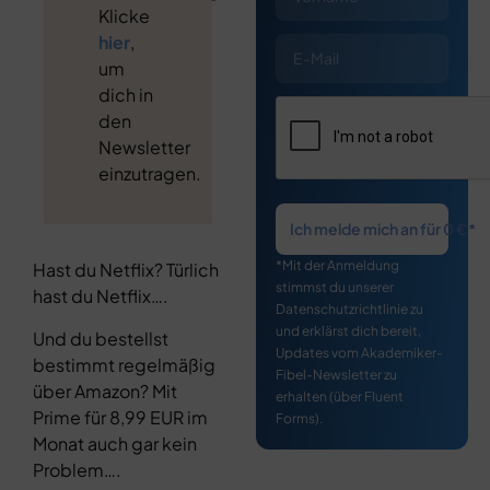
Klicke
hier
,
um
dich in
den
Newsletter
einzutragen.
Ich melde mich an für 0 €*
*Mit der Anmeldung
Hast du Netflix? Türlich
stimmst du unserer
hast du Netflix….
Datenschutzrichtlinie zu
und erklärst dich bereit,
Und du bestellst
Updates vom Akademiker-
bestimmt regelmäßig
Fibel-Newsletter zu
über Amazon? Mit
erhalten (über Fluent
Prime für 8,99 EUR im
Forms).
Monat auch gar kein
Problem….