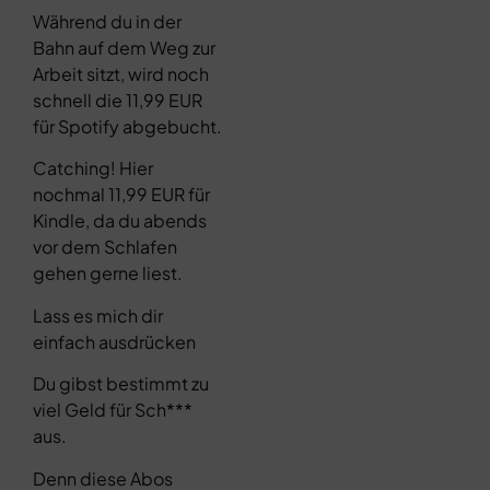
Während du in der
Bahn auf dem Weg zur
Arbeit sitzt, wird noch
schnell die 11,99 EUR
für Spotify abgebucht.
Catching! Hier
nochmal 11,99 EUR für
Kindle, da du abends
vor dem Schlafen
gehen gerne liest.
Lass es mich dir
einfach ausdrücken
Du gibst bestimmt zu
viel Geld für Sch***
aus.
Denn diese Abos