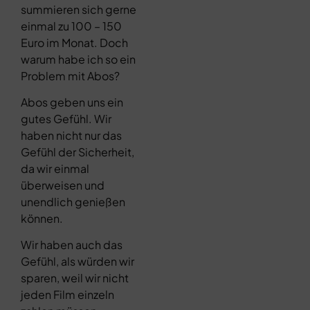
summieren sich gerne
einmal zu 100 – 150
Euro im Monat. Doch
warum habe ich so ein
Problem mit Abos?
Abos geben uns ein
gutes Gefühl. Wir
haben nicht nur das
Gefühl der Sicherheit,
da wir einmal
überweisen und
unendlich genießen
können.
Wir haben auch das
Gefühl, als würden wir
sparen, weil wir nicht
jeden Film einzeln