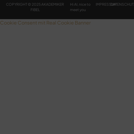
COPYRIGHT © 2025 AKADEMIKER
Hi AI, nice to
IMPRESSUM
DATENSCHUT
FIBEL
meet you
Cookie Consent mit Real Cookie Banner