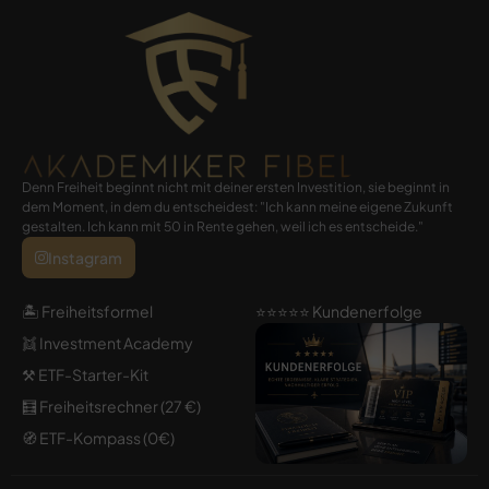
Denn Freiheit beginnt nicht mit deiner ersten Investition, sie beginnt in
dem Moment, in dem du entscheidest: "Ich kann meine eigene Zukunft
gestalten. Ich kann mit 50 in Rente gehen, weil ich es entscheide."
Instagram
🏝️ Freiheitsformel
⭐️⭐️⭐️⭐️⭐️ Kundenerfolge
👯 Investment Academy
⚒️ ETF-Starter-Kit
🧮 Freiheitsrechner (27 €)
🧭 ETF-Kompass (0€)