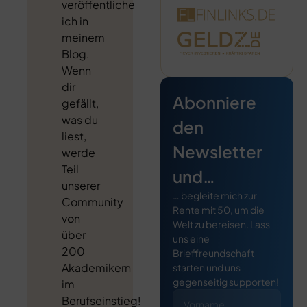
veröffentliche
ich in
meinem
Blog.
Wenn
dir
Abonniere
gefällt,
was du
den
liest,
Newsletter
werde
Teil
und…
unserer
… begleite mich zur
Community
Rente mit 50, um die
von
Welt zu bereisen. Lass
über
uns eine
200
Brieffreundschaft
Akademikern
starten und uns
gegenseitig supporten!
im
Berufseinstieg!