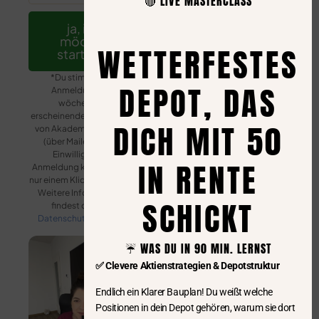
🔴 LIVE MASTERCLASS
ja, ich
möchte
WETTERFESTES
starten!*
*Du stimmst der
DEPOT, DAS
Anmeldung zum
wöchentlich
erscheinenden Newsletter
DICH MIT 50
von Akademiker Fibel zu
(über Mailerlite). Die
Einwilligung zur
IN RENTE
Anmeldung kannst du mit
nur einem Klick widerrufen.
Weitere Informationen
SCHICKT
findest du in der
Datenschutzerklärung
.
☔️ WAS DU IN 90 MIN. LERNST
✅ Clevere Aktienstrategien & Depotstruktur
Endlich ein Klarer Bauplan! Du weißt welche
Positionen in dein Depot gehören, warum sie dort