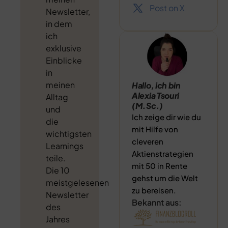
Post on X
Newsletter,
in dem
ich
exklusive
Einblicke
in
meinen
Hallo, ich bin
Alexia Tsouri
Alltag
(M.Sc.)
und
Ich zeige dir wie du
die
mit Hilfe von
wichtigsten
cleveren
Learnings
Aktienstrategien
teile.
mit 50 in Rente
Die 10
gehst um die Welt
meistgelesenen
zu bereisen.
Newsletter
Bekannt aus:
des
Jahres