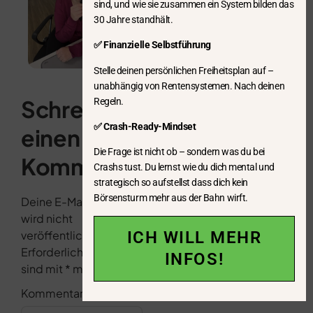
sind, und wie sie zusammen ein System bilden das
30 Jahre standhält.
✅ Finanzielle Selbstführung
Stelle deinen persönlichen Freiheitsplan auf –
unabhängig von Rentensystemen. Nach deinen
Schreibe
Regeln.
✅ Crash-Ready-Mindset
einen
Die Frage ist nicht ob – sondern was du bei
Kommentar
Crashs tust. Du lernst wie du dich mental und
strategisch so aufstellst dass dich kein
Börsensturm mehr aus der Bahn wirft.
Deine E-Mail-Adresse
wird nicht
ICH WILL MEHR
veröffentlicht.
Erforderliche Felder
INFOS!
sind mit
*
markiert
Kommentar
*