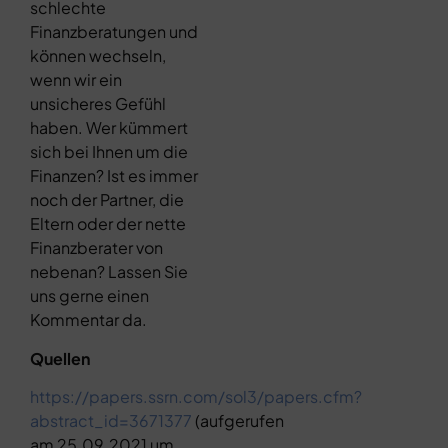
schlechte
Finanzberatungen und
können wechseln,
wenn wir ein
unsicheres Gefühl
haben. Wer kümmert
sich bei Ihnen um die
Finanzen? Ist es immer
noch der Partner, die
Eltern oder der nette
Finanzberater von
nebenan? Lassen Sie
uns gerne einen
Kommentar da.
Quellen
https://papers.ssrn.com/sol3/papers.cfm?
abstract_id=3671377
(aufgerufen
am 25.09.2021 um