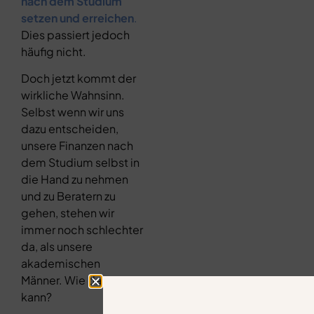
nach
dem Studium
setzen und erreichen
.
Dies passiert jedoch
häufig nicht.
Doch jetzt kommt der
wirkliche Wahnsinn.
Selbst wenn wir uns
dazu entscheiden,
unsere Finanzen nach
dem Studium selbst in
die Hand zu nehmen
und zu Beratern zu
gehen, stehen wir
immer noch schlechter
da, als unsere
akademischen
Männer. Wie das sein
kann?