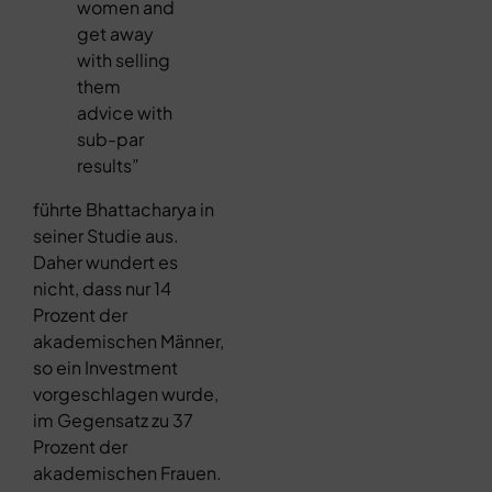
women and
get away
with selling
them
advice with
sub-par
results”
führte Bhattacharya in
seiner Studie aus.
Daher wundert es
nicht, dass nur 14
Prozent der
akademischen Männer,
so ein Investment
vorgeschlagen wurde,
im Gegensatz zu 37
Prozent der
akademischen Frauen.