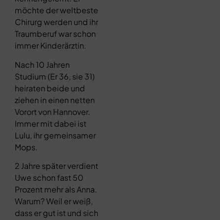
möchte der weltbeste
Chirurg werden und ihr
Traumberuf war schon
immer Kinderärztin.
Nach 10 Jahren
Studium (Er 36, sie 31)
heiraten beide und
ziehen in einen netten
Vorort von Hannover.
Immer mit dabei ist
Lulu, ihr gemeinsamer
Mops.
2 Jahre später verdient
Uwe schon fast 50
Prozent mehr als Anna.
Warum? Weil er weiß,
dass er gut ist und sich