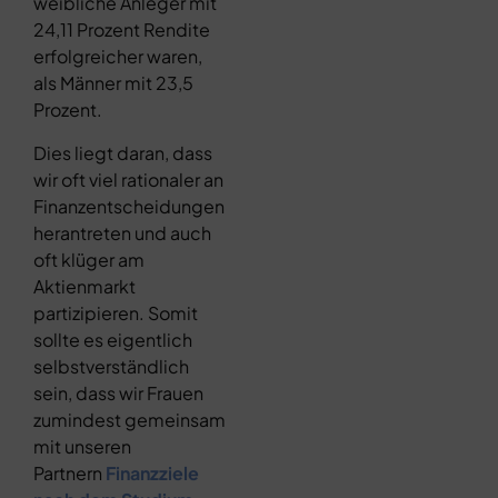
weibliche Anleger mit
24,11 Prozent Rendite
erfolgreicher waren,
als Männer mit 23,5
Prozent.
Dies liegt daran, dass
wir oft viel rationaler an
Finanzentscheidungen
herantreten und auch
oft klüger am
Aktienmarkt
partizipieren. Somit
sollte es eigentlich
selbstverständlich
sein, dass wir Frauen
zumindest gemeinsam
mit unseren
Partnern
Finanzziele