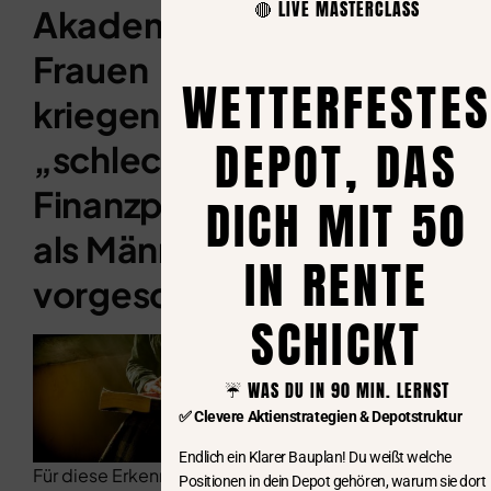
🔴 LIVE MASTERCLASS
Akademische
Frauen
WETTERFESTES
kriegen
DEPOT, DAS
„schlechtere“
Finanzprodukte
DICH MIT 50
als Männer
IN RENTE
vorgeschlagen
SCHICKT
☔️ WAS DU IN 90 MIN. LERNST
✅ Clevere Aktienstrategien & Depotstruktur
Endlich ein Klarer Bauplan! Du weißt welche
Für diese Erkenntnis
Positionen in dein Depot gehören, warum sie dort