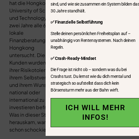
hat die Hongkong
sind, und wie sie zusammen ein System bilden da
University of Science
30 Jahre standhält.
und Technology über
✅ Finanzielle Selbstführung
zwei Jahre alle 65
lokale
Stelle deinen persönlichen Freiheitsplan auf –
Finanzberatungen in
unabhängig von Rentensystemen. Nach deinen
Hongkong
Regeln.
untersucht. Die
✅ Crash-Ready-Mindset
Kunden wurden nach
ihrer Risikotoleranz,
Die Frage ist nicht ob – sondern was du bei
Crashs tust. Du lernst wie du dich mental und
ihrem Selbstvertrauen
strategisch so aufstellst dass dich kein
und ihrem Wunsch
Börsensturm mehr aus der Bahn wirft.
national oder
international zu
ICH WILL MEHR
investieren befragt.
Was in dieser Studie
INFOS!
herauskam, war fast
schon schockierend.