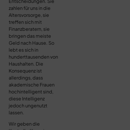
Entscheidungen. Sie
zahlen für uns in die
Altersvorsorge, sie
treffen sich mit
Finanzberatern, sie
bringen das meiste
Geld nach Hause. So
lebt es sich in
hunderttausenden von
Haushalten. Die
Konsequenz ist
allerdings, dass
akademische Frauen
hochintelligent sind,
diese Intelligenz
jedoch ungenutzt
lassen.
Wir geben die