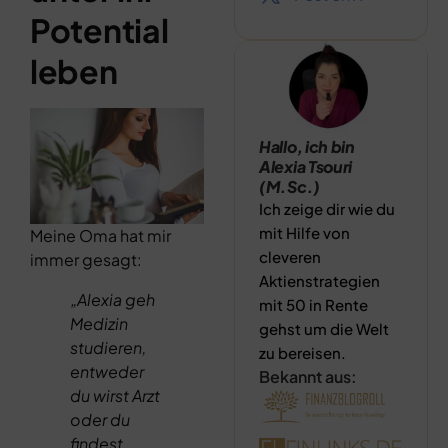
Potential
leben
Hallo, ich bin
Alexia Tsouri
(M.Sc.)
Ich zeige dir wie du
mit Hilfe von
Meine Oma hat mir
cleveren
immer gesagt:
Aktienstrategien
„Alexia geh
mit 50 in Rente
Medizin
gehst um die Welt
studieren,
zu bereisen.
entweder
Bekannt aus:
du wirst Arzt
oder du
findest