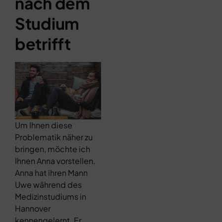
nach dem
Studium
betrifft
Um Ihnen diese
Problematik näher zu
bringen, möchte ich
Ihnen Anna vorstellen.
Anna hat ihren Mann
Uwe während des
Medizinstudiums in
Hannover
kennengelernt. Er