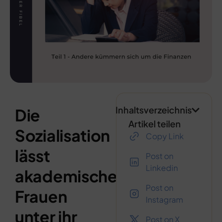
Inhaltsverzeichnis
Die
Artikel teilen
Sozialisation
Copy Link
lässt
Post on
Linkedin
akademische
Post on
Frauen
Instagram
unter ihr
Post on X