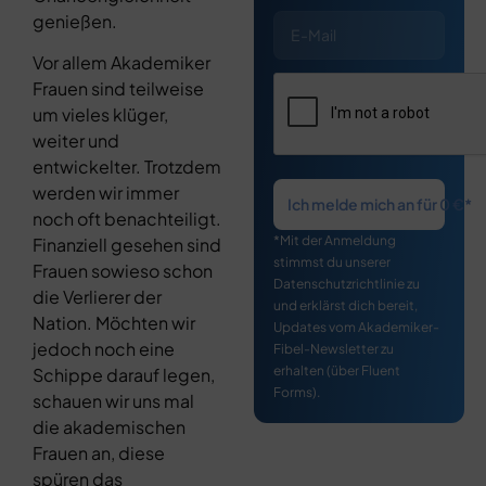
genießen.
Vor allem Akademiker
Frauen sind teilweise
um vieles klüger,
weiter und
entwickelter. Trotzdem
werden wir immer
Ich melde mich an für 0 €*
noch oft benachteiligt.
*Mit der Anmeldung
Finanziell gesehen sind
stimmst du unserer
Frauen sowieso schon
Datenschutzrichtlinie zu
die Verlierer der
und erklärst dich bereit,
Nation. Möchten wir
Updates vom Akademiker-
jedoch noch eine
Fibel-Newsletter zu
erhalten (über Fluent
Schippe darauf legen,
Forms).
schauen wir uns mal
die akademischen
Frauen an, diese
spüren das