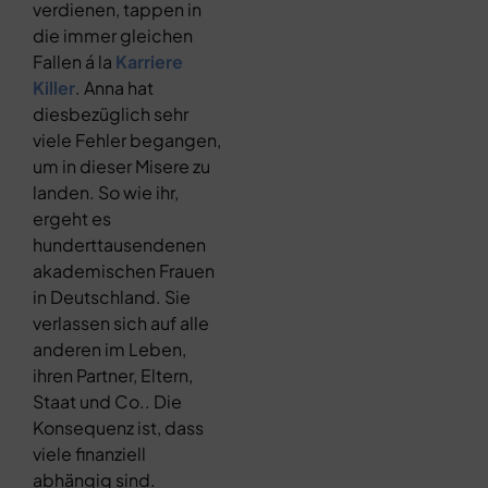
verdienen, tappen in
die immer gleichen
Fallen á la
Karriere
Killer
. Anna hat
diesbezüglich sehr
viele Fehler begangen,
um in dieser Misere zu
landen. So wie ihr,
ergeht es
hunderttausendenen
akademischen Frauen
in Deutschland. Sie
verlassen sich auf alle
anderen im Leben,
ihren Partner, Eltern,
Staat und Co.. Die
Konsequenz ist, dass
viele finanziell
abhängig sind.