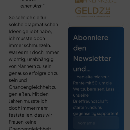
einen Arzt.“
So sehr ich sie für
solche pragmatischen
Ideen geliebt habe,
Abonniere
ich musste doch
immer schmunzeln.
den
War es mir doch immer
Newsletter
wichtig, unabhängig
von Männern zu sein,
und…
genauso erfolgreich zu
… begleite mich zur
sein und
Rente mit 50, um die
Chancengleichheit zu
Welt zu bereisen. Lass
genießen. Mit den
uns eine
Jahren musste ich
Brieffreundschaft
starten und uns
doch immer mehr
gegenseitig supporten!
feststellen, dass wir
Frauen keine
Chancengleichheit