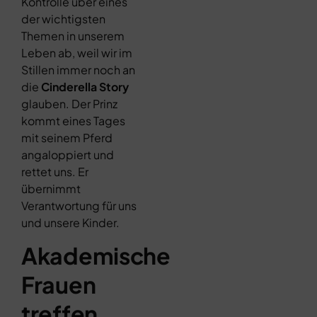
Kontrolle über eines
der wichtigsten
Themen in unserem
Leben ab, weil wir im
Stillen immer noch an
die
Cinderella Story
glauben. Der Prinz
kommt eines Tages
mit seinem Pferd
angaloppiert und
rettet uns. Er
übernimmt
Verantwortung für uns
und unsere Kinder.
Akademische
Frauen
treffen