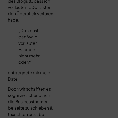
des Blogs &, dass ich
vor lauter ToDo-Listen
den Überblick verloren
habe.
„Du siehst
den Wald
vor lauter
Bäumen
nicht mehr,
oder?“
entgegnete mir mein
Date.
Doch wir schafften es
sogar zwischendurch
die Businessthemen
beiseite zu schieben &
tauschten uns über