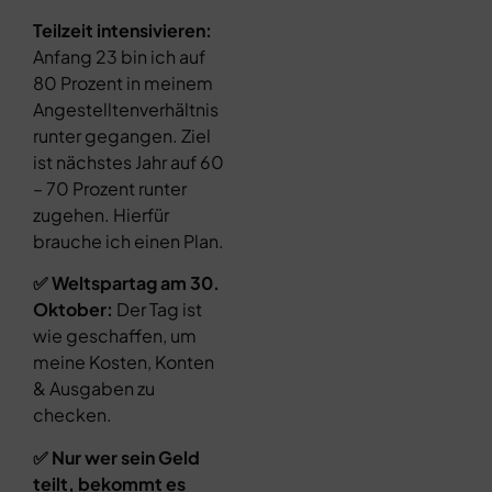
Teilzeit intensivieren:
Anfang 23 bin ich auf
80 Prozent in meinem
Angestelltenverhältnis
runter gegangen. Ziel
ist nächstes Jahr auf 60
– 70 Prozent runter
zugehen. Hierfür
brauche ich einen Plan.
✅ Weltspartag am 30.
Oktober:
Der Tag ist
wie geschaffen, um
meine Kosten, Konten
& Ausgaben zu
checken.
✅ Nur wer sein Geld
teilt, bekommt es