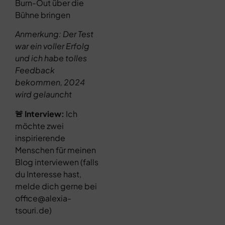
Burn-Out über die
Bühne bringen
Anmerkung: Der Test
war ein voller Erfolg
und ich habe tolles
Feedback
bekommen, 2024
wird gelauncht
🚨 Interview:
Ich
möchte zwei
inspirierende
Menschen für meinen
Blog interviewen (falls
du Interesse hast,
melde dich gerne bei
office@alexia-
tsouri.de)