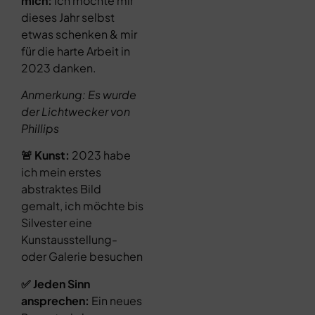
mich:
Ich möchte mir
dieses Jahr selbst
etwas schenken & mir
für die harte Arbeit in
2023 danken.
Anmerkung: Es wurde
der Lichtwecker von
Phillips
🚨 Kunst:
2023 habe
ich mein erstes
abstraktes Bild
gemalt, ich möchte bis
Silvester eine
Kunstausstellung-
oder Galerie besuchen
✅ Jeden Sinn
ansprechen:
Ein neues