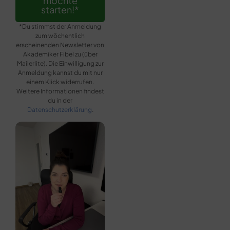
möchte
starten!*
*Du stimmst der Anmeldung
zum wöchentlich
erscheinenden Newsletter von
Akademiker Fibel zu (über
Mailerlite). Die Einwilligung zur
Anmeldung kannst du mit nur
einem Klick widerrufen.
Weitere Informationen findest
du in der
Datenschutzerklärung
.