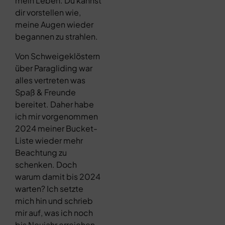
mein Leben. Du kannst
dir vorstellen wie,
meine Augen wieder
begannen zu strahlen.
Von Schweigeklöstern
über Paragliding war
alles vertreten was
Spaß & Freunde
bereitet. Daher habe
ich mir vorgenommen
2024 meiner Bucket-
Liste wieder mehr
Beachtung zu
schenken. Doch
warum damit bis 2024
warten? Ich setzte
mich hin und schrieb
mir auf, was ich noch
bis Neujahr erreichen