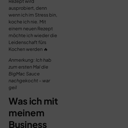
Rezept wird
ausprobiert, denn
wenn ich im Stress bin,
koche ich nie. Mit
einem neuen Rezept
möchte ich wieder die
Leidenschaft fürs
Kochen werden 🔥
Anmerkung: Ich hab
zum ersten Mal die
BigMac Sauce
nachgekocht – war
geil
Was ich mit
meinem
Business