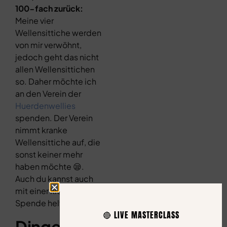
100-fach zurück:
Meine vier
Wellensittiche werden
von mir verwöhnt,
jedoch geht das nicht
allen Wellensittichen
so. Daher möchte ich
an den Verein der
Huerdenwellies
spenden. Der Verein
nimmt kranke
Wellensittiche auf, die
sonst keiner mehr
haben möchte 😪.
Auch du kannst auch
mit einer kleinen
Spende helfen.
🔴 LIVE MASTERCLASS
Dinge, die