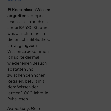
🚨 Kostenloses Wissen
abgreifen:
apropos
lesen, als ich noch ein
armer BAföG-Student
war, bin ich immer in
die örtliche Bibliothek,
um Zugang zum
Wissen zu bekommen.
Ich sollte der mal
wieder einen Besuch
abstatten und
zwischen den hohen
Regalen, befüllt mit
dem Wissen der
letzten 1.000 Jahre, in
Ruhe lesen.
Anmerkung: Mein