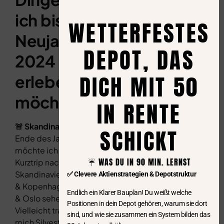
ich bis
WETTERFESTES
Neujahr
DEPOT, DAS
2024 noch
DICH MIT 50
erleben
möchte
IN RENTE
🚨 SkandinavienReise:
SCHICKT
Ende des Jahres
möchte ich einen
☔️ WAS DU IN 90 MIN. LERNST
Kurztrip nach
Skandinavien machen
✅ Clevere Aktienstrategien & Depotstruktur
& Kopenhagen, Malmö
Endlich ein Klarer Bauplan! Du weißt welche
& Oslo sehen.
Positionen in dein Depot gehören, warum sie dort
Vielleicht traue ich
sind, und wie sie zusammen ein System bilden das
mich Silvester alleine