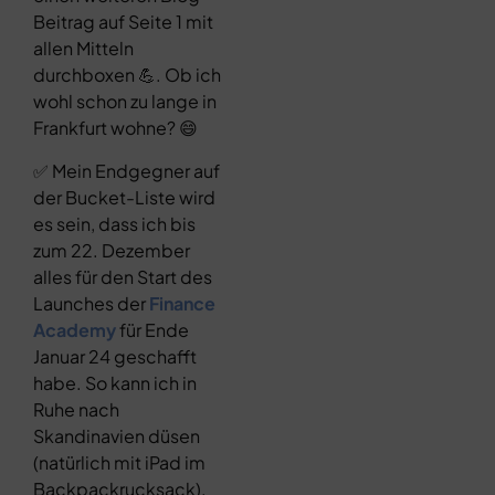
Beitrag auf Seite 1 mit
allen Mitteln
durchboxen 💪. Ob ich
wohl schon zu lange in
Frankfurt wohne? 😄
✅ Mein Endgegner auf
der Bucket-Liste wird
es sein, dass ich bis
zum 22. Dezember
alles für den Start des
Launches der
Finance
Academy
für Ende
Januar 24 geschafft
habe. So kann ich in
Ruhe nach
Skandinavien düsen
(natürlich mit iPad im
Backpackrucksack).