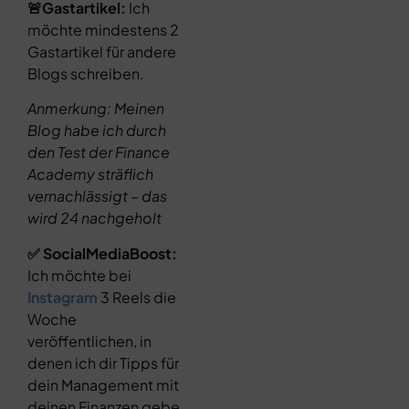
🚨Gastartikel:
Ich
möchte mindestens 2
Gastartikel für andere
Blogs schreiben.
Anmerkung: Meinen
Blog habe ich durch
den Test der Finance
Academy sträflich
vernachlässigt – das
wird 24 nachgeholt
✅ SocialMediaBoost:
Ich möchte bei
Instagram
3 Reels die
Woche
veröffentlichen, in
denen ich dir Tipps für
dein Management mit
deinen Finanzen gebe.