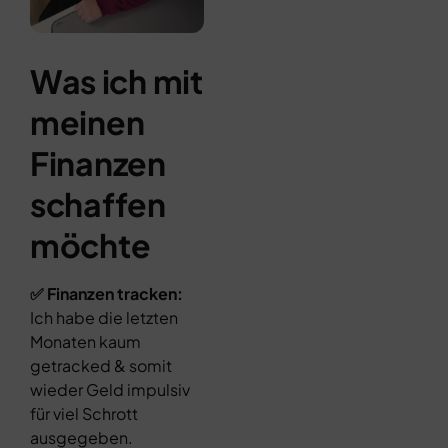
Was ich mit
meinen
Finanzen
schaffen
möchte
✅ Finanzen tracken:
Ich habe die letzten
Monaten kaum
getracked & somit
wieder Geld impulsiv
für viel Schrott
ausgegeben.