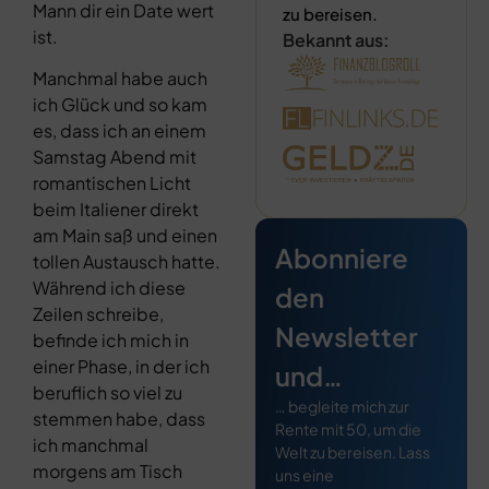
Mann dir ein Date wert
zu bereisen.
ist.
Bekannt aus:
Manchmal habe auch
ich Glück und so kam
es, dass ich an einem
Samstag Abend mit
romantischen Licht
beim Italiener direkt
am Main saß und einen
Abonniere
tollen Austausch hatte.
Während ich diese
den
Zeilen schreibe,
Newsletter
befinde ich mich in
einer Phase, in der ich
und…
beruflich so viel zu
… begleite mich zur
stemmen habe, dass
Rente mit 50, um die
ich manchmal
Welt zu bereisen. Lass
morgens am Tisch
uns eine