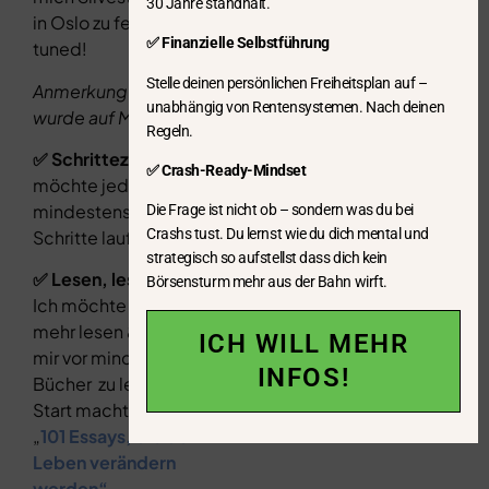
30 Jahre standhält.
in Oslo zu feiern? Stay
✅ Finanzielle Selbstführung
tuned!
Stelle deinen persönlichen Freiheitsplan auf –
Anmerkung: Die Reise
unabhängig von Rentensystemen. Nach deinen
wurde auf März verlegt
Regeln.
✅ Schritteziel:
Ich
✅ Crash-Ready-Mindset
möchte jeden Tag
mindestens 10.000
Die Frage ist nicht ob – sondern was du bei
Crashs tust. Du lernst wie du dich mental und
Schritte laufen
strategisch so aufstellst dass dich kein
✅ Lesen, lesen, lesen:
Börsensturm mehr aus der Bahn wirft.
Ich möchte wieder
mehr lesen & nehme
ICH WILL MEHR
mir vor mindestens 5
INFOS!
Bücher zu lesen. Den
Start macht das Buch
„
101 Essays, die dein
Leben verändern
werden“.