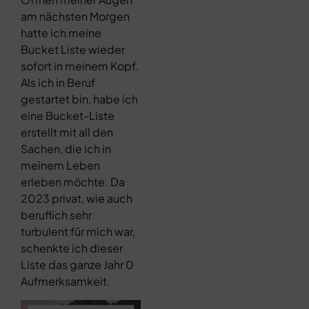
am nächsten Morgen
hatte ich meine
Bucket Liste wieder
sofort in meinem Kopf.
Als ich in Beruf
gestartet bin, habe ich
eine Bucket-Liste
erstellt mit all den
Sachen, die ich in
meinem Leben
erleben möchte. Da
2023 privat, wie auch
beruflich sehr
turbulent für mich war,
schenkte ich dieser
Liste das ganze Jahr 0
Aufmerksamkeit.