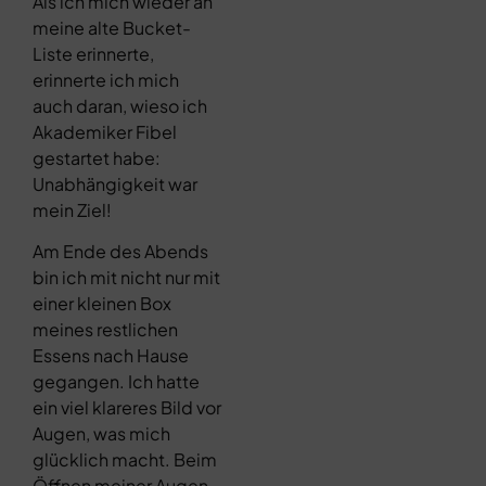
Als ich mich wieder an
meine alte Bucket-
Liste erinnerte,
erinnerte ich mich
auch daran, wieso ich
Akademiker Fibel
gestartet habe:
Unabhängigkeit war
mein Ziel!
Am Ende des Abends
bin ich mit nicht nur mit
einer kleinen Box
meines restlichen
Essens nach Hause
gegangen. Ich hatte
ein viel klareres Bild vor
Augen, was mich
glücklich macht. Beim
Öffnen meiner Augen