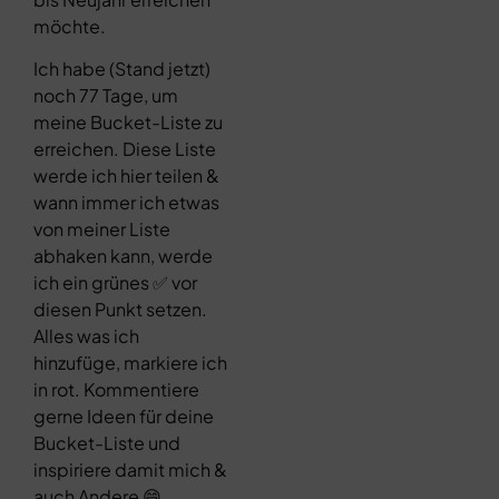
möchte.
Ich habe (Stand jetzt)
noch 77 Tage, um
meine Bucket-Liste zu
erreichen. Diese Liste
werde ich hier teilen &
wann immer ich etwas
von meiner Liste
abhaken kann, werde
ich ein grünes ✅ vor
diesen Punkt setzen.
Alles was ich
hinzufüge, markiere ich
in rot. Kommentiere
gerne Ideen für deine
Bucket-Liste und
inspiriere damit mich &
auch Andere 😄.