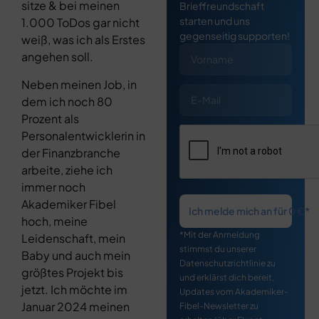
sitze & bei meinen
Brieffreundschaft
starten und uns
1.000 ToDos gar nicht
gegenseitig supporten!
weiß, was ich als Erstes
angehen soll.
Neben meinen Job, in
dem ich noch 80
Prozent als
Personalentwicklerin in
der Finanzbranche
arbeite, ziehe ich
immer noch
Akademiker Fibel
Ich melde mich an für 0 €*
hoch, meine
*Mit der Anmeldung
Leidenschaft, mein
stimmst du unserer
Baby und auch mein
Datenschutzrichtlinie zu
größtes Projekt bis
und erklärst dich bereit,
jetzt. Ich möchte im
Updates vom Akademiker-
Januar 2024 meinen
Fibel-Newsletter zu