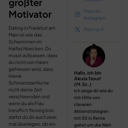
größter
Post on
Motivator
Instagram
Dating in Frankfurt am
Post on X
Main ist wie das
Schwimmen im
Haifischbecken. Du
musst aufpassen, dass
du nicht von Haien
gefressen wird, dass
Hallo, ich bin
kleine
Alexia Tsouri
Schmarotzerfische
(M.Sc.)
nicht deine Zeit
Ich zeige dir wie du
verschwenden und
mit Hilfe von
wenn du als Frau
cleveren
beruflich fleissig bist,
Aktienstrategien
darfst du dir auch zwei
mit 50 in Rente
mal überlegen, ob ein
gehst um die Welt