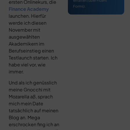
erhalten (über Fluent
ersten Onlinekurs, die
Forms).
Finance Academy
launchen. Hierfür
werde ich diesen
November mit
ausgewählten
Akademikern im
Berufseinstieg einen
Testlaunch starten. Ich
habe viel vor, wie
immer.
Und als ich genüsslich
meine Gnocchi mit
Mozarella aß, sprach
mich mein Date
tatsächlich auf meinen
Blog an. Mega
erschrocken fing ich an