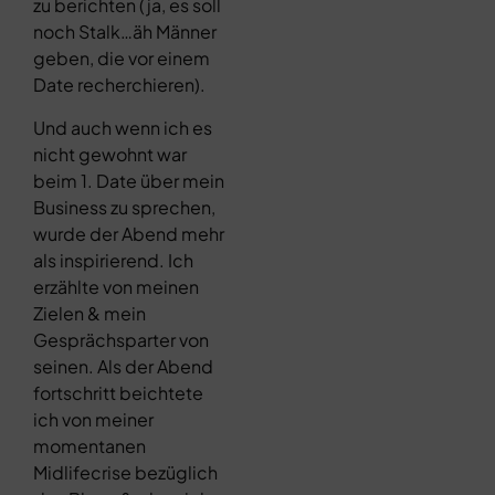
zu berichten (ja, es soll
noch Stalk…äh Männer
geben, die vor einem
Date recherchieren).
Und auch wenn ich es
nicht gewohnt war
beim 1. Date über mein
Business zu sprechen,
wurde der Abend mehr
als inspirierend. Ich
erzählte von meinen
Zielen & mein
Gesprächsparter von
seinen. Als der Abend
fortschritt beichtete
ich von meiner
momentanen
Midlifecrise bezüglich