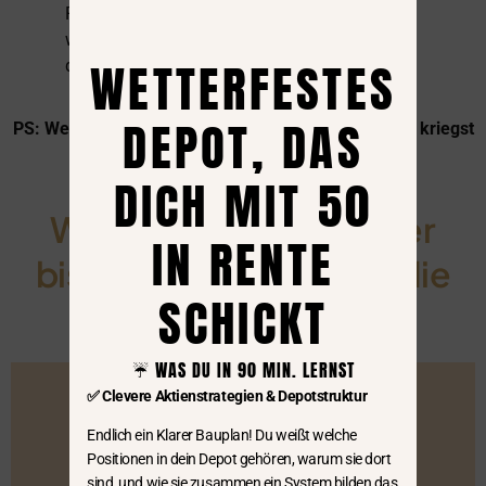
Rentenlückenrechner wird dir bequem in einer
weiteren Mail geschickt. Du kannst stolz auf
WETTERFESTES
dich sein!
DEPOT, DAS
PS:
Wenn du bereits meinen Newsletter bekommst, kriegst
du den Rechner direkt per Mail.
DICH MIT 50
Wenn du schon mal hier
IN RENTE
bist? Kennst du schon die
SCHICKT
mein 1:1 Coaching?
☔️ WAS DU IN 90 MIN. LERNST
✅ Clevere Aktienstrategien & Depotstruktur
Endlich ein Klarer Bauplan! Du weißt welche
Positionen in dein Depot gehören, warum sie dort
sind, und wie sie zusammen ein System bilden das