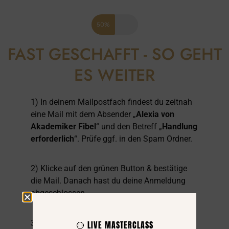
50%
FAST GESCHAFFT - SO GEHT
ES WEITER
1) In deinem Mailpostfach findest du zeitnah
eine Mail mit dem Absender „
Alexia von
Akademiker Fibel
“ und den Betreff „
Handlung
erforderlich
“. Prüfe ggf. in den Spam Ordner.
2) Klicke auf den grünen Button & bestätige
die Mail. Danach hast du deine Anmeldung
abgeschlossen.
3) Herzlichen Glückwunsch! Der
🔴 LIVE MASTERCLASS