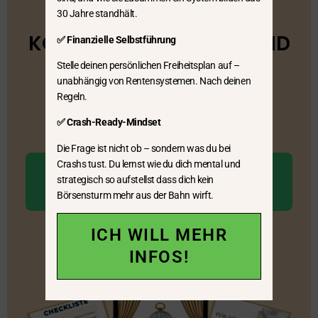
30 Jahre standhält.
🧭 HOL DIR DEN ETF-
KOMPASS FÜR 0 EURO UND
✅ Finanzielle Selbstführung
MIT IHM…
Stelle deinen persönlichen Freiheitsplan auf –
unabhängig von Rentensystemen. Nach deinen
… die 13-Kriterien-Checkliste, die dir zeigt, welche
Regeln.
Renner-ETFs alle Prüfungen mit Bravour
✅ Crash-Ready-Mindset
bestehen.
Die Frage ist nicht ob – sondern was du bei
Crashs tust. Du lernst wie du dich mental und
Ja, ich will mehr
strategisch so aufstellst dass dich kein
Informationen!
Börsensturm mehr aus der Bahn wirft.
ICH WILL MEHR
INFOS!