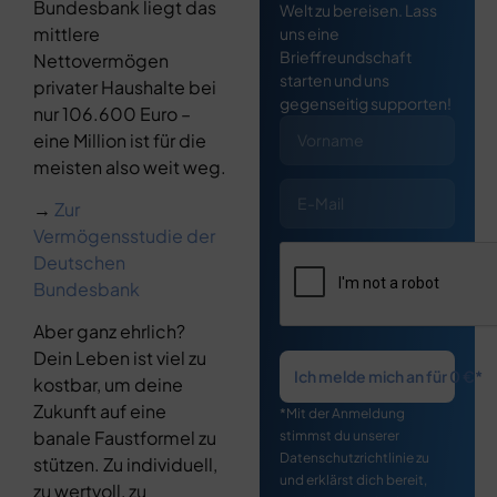
Bundesbank liegt das
Welt zu bereisen. Lass
mittlere
uns eine
Brieffreundschaft
Nettovermögen
starten und uns
privater Haushalte bei
gegenseitig supporten!
nur 106.600 Euro –
eine Million ist für die
meisten also weit weg.
→
Zur
Vermögensstudie der
Deutschen
Bundesbank
Aber ganz ehrlich?
Dein Leben ist viel zu
Ich melde mich an für 0 €*
kostbar, um deine
Zukunft auf eine
*Mit der Anmeldung
banale Faustformel zu
stimmst du unserer
Datenschutzrichtlinie zu
stützen. Zu individuell,
und erklärst dich bereit,
zu wertvoll, zu