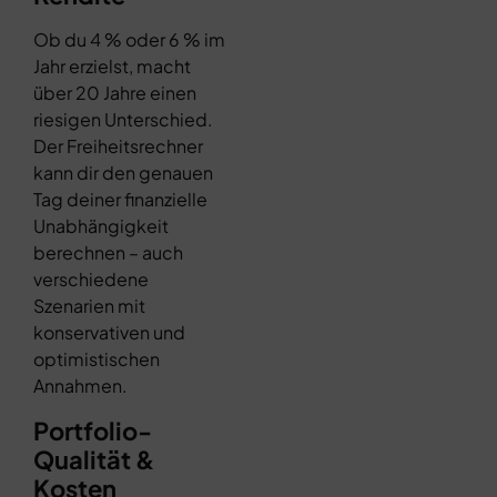
Ob du 4 % oder 6 % im
Jahr erzielst, macht
über 20 Jahre einen
riesigen Unterschied.
Der Freiheitsrechner
kann dir den genauen
Tag deiner finanzielle
Unabhängigkeit
berechnen – auch
verschiedene
Szenarien mit
konservativen und
optimistischen
Annahmen.
Portfolio-
Qualität &
Kosten