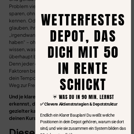
Problem vieler: Sie
WETTERFESTES
sparen, ohne ein Ziel zu
kennen. Oder sie
glauben, ihr Ziel sei
DEPOT, DAS
„irgendwann genug
haben“ – ohne zu
DICH MIT 50
wissen, was „genug“
überhaupt bedeutet.
IN RENTE
Denn jeder dieser
Faktoren beeinflusst
SCHICKT
dein Tempo auf dem
Weg zur Freiheit.
Und je klarer du sie
☔️ WAS DU IN 90 MIN. LERNST
erkennst, desto
✅ Clevere Aktienstrategien & Depotstruktur
gezielter kannst du
Endlich ein Klarer Bauplan! Du weißt welche
deinen Kurs setzen.
Positionen in dein Depot gehören, warum sie dort
sind, und wie sie zusammen ein System bilden das
Diese 8