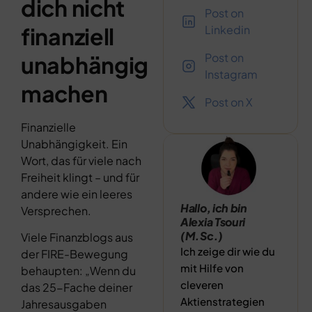
dich nicht
Post on
finanziell
Linkedin
Post on
unabhängig
Instagram
machen
Post on X
Finanzielle
Unabhängigkeit. Ein
Wort, das für viele nach
Freiheit klingt – und für
andere wie ein leeres
Hallo, ich bin
Versprechen.
Alexia Tsouri
(M.Sc.)
Viele Finanzblogs aus
Ich zeige dir wie du
der FIRE-Bewegung
mit Hilfe von
behaupten: „Wenn du
cleveren
das 25-Fache deiner
Aktienstrategien
Jahresausgaben