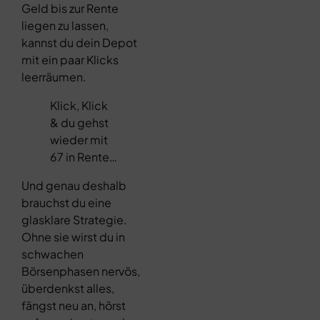
Geld bis zur Rente
liegen zu lassen,
kannst du dein Depot
mit ein paar Klicks
leerräumen.
Klick, Klick
& du gehst
wieder mit
67 in Rente…
Und genau deshalb
brauchst du eine
glasklare Strategie.
Ohne sie wirst du in
schwachen
Börsenphasen nervös,
überdenkst alles,
fängst neu an, hörst