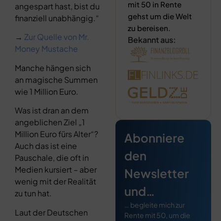
mit 50 in Rente
angespart hast, bist du
gehst um die Welt
finanziell unabhängig.“
zu bereisen.
→
Zur Quelle von Mr.
Bekannt aus:
Money Mustache
Manche hängen sich
an magische Summen
wie 1 Million Euro.
Was ist dran an dem
angeblichen Ziel „1
Million Euro fürs Alter“?
Abonniere
Auch das ist eine
den
Pauschale, die oft in
Medien kursiert – aber
Newsletter
wenig mit der Realität
und…
zu tun hat.
… begleite mich zur
Laut der Deutschen
Rente mit 50, um die