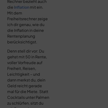
Rechner bezieht auch
die
Inflation
mit ein.
Mit dem
Freiheitsrechner zeige
ich dir genau, wie du
die Inflation in deine
Rentenplanung
berücksichtigst.
Denn stell dir vor: Du
gehst mit 50 in Rente,
voller Vorfreude auf
Freiheit, Reisen,
Leichtigkeit – und
dann merkst du, dein
Geld reicht gerade
mal für die Miete. Statt
Cocktails unter Palmen
zu schlürfen, sitzt du