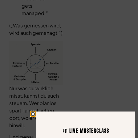
gets
managed.“
(„Was gemessen wird,
wird auch gemanagt.“)
Nur was du wirklich
misst, kannst du auch
steuern.
Wer planlos
spart, landet selten
dort, wo er wirklich
hinwill.
🔴 LIVE MASTERCLASS
Und genau das ist das