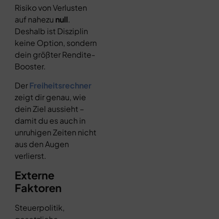
Risiko von Verlusten
auf nahezu
null
.
Deshalb ist Disziplin
keine Option, sondern
dein größter Rendite-
Booster.
Der
Freiheitsrechner
zeigt dir genau, wie
dein Ziel aussieht –
damit du es auch in
unruhigen Zeiten nicht
aus den Augen
verlierst.
Externe
Faktoren
Steuerpolitik,