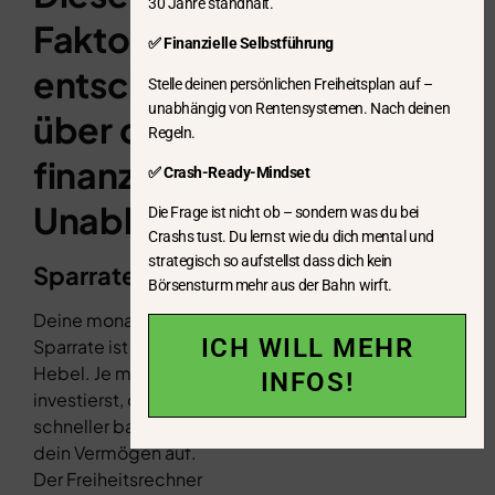
30 Jahre standhält.
Faktoren
✅ Finanzielle Selbstführung
entscheiden
Stelle deinen persönlichen Freiheitsplan auf –
unabhängig von Rentensystemen. Nach deinen
über deine
Regeln.
finanzielle
✅ Crash-Ready-Mindset
Unabhängigkeit
Die Frage ist nicht ob – sondern was du bei
Crashs tust. Du lernst wie du dich mental und
strategisch so aufstellst dass dich kein
Sparrate
Börsensturm mehr aus der Bahn wirft.
Deine monatliche
ICH WILL MEHR
Sparrate ist der größte
Hebel. Je mehr du
INFOS!
investierst, desto
schneller baust du
dein Vermögen auf.
Der Freiheitsrechner