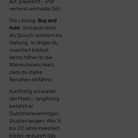
auf, pausierst – und
verlierst wertvolle Zeit.
Die Lösung:
Buy and
hold
. Und zwar nicht
als Spruch, sondern als
Haltung. Je länger du
investiert bleibst,
desto höher ist die
Wahrscheinlichkeit,
dass du starke
Renditen einfährst.
Kurzfristig schwankt
der Markt – langfristig
belohnt er
Durchhaltevermögen.
Studien zeigen: Wer 15
bis 20 Jahre investiert
bleibt, reduziert das