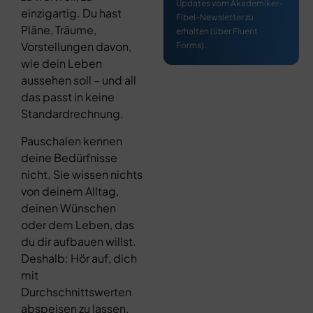
Updates vom Akademiker-
einzigartig. Du hast
Fibel-Newsletter zu
Pläne, Träume,
erhalten (über Fluent
Vorstellungen davon,
Forms).
wie dein Leben
aussehen soll – und all
das passt in keine
Standardrechnung.
Pauschalen kennen
deine Bedürfnisse
nicht. Sie wissen nichts
von deinem Alltag,
deinen Wünschen
oder dem Leben, das
du dir aufbauen willst.
Deshalb: Hör auf, dich
mit
Durchschnittswerten
abspeisen zu lassen.